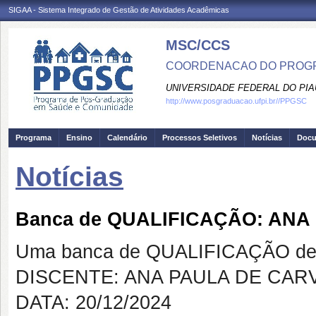
SIGAA - Sistema Integrado de Gestão de Atividades Acadêmicas
MSC/CCS
COORDENACAO DO PROGR
UNIVERSIDADE FEDERAL DO PIA
http://www.posgraduacao.ufpi.br//PPGSC
Programa
Ensino
Calendário
Processos Seletivos
Notícias
Doc
Notícias
Banca de QUALIFICAÇÃO: AN
Uma banca de QUALIFICAÇÃO de 
DISCENTE: ANA PAULA DE CA
DATA: 20/12/2024