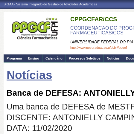
SIGAA - Sistema Integrado de Gestão de Atividades Acadêmicas
CPPGCFAR/CCS
COORDENACAO DO PROGR
FARMACEUTICAS/CCS
UNIVERSIDADE FEDERAL DO PIA
http://www.posgraduacao.ufpi.br//ppgcf
Programa
Ensino
Calendário
Processos Seletivos
Notícias
Doc
Notícias
Banca de DEFESA: ANTONIELL
Uma banca de DEFESA de MESTRAD
DISCENTE: ANTONIELLY CAMPI
DATA: 11/02/2020