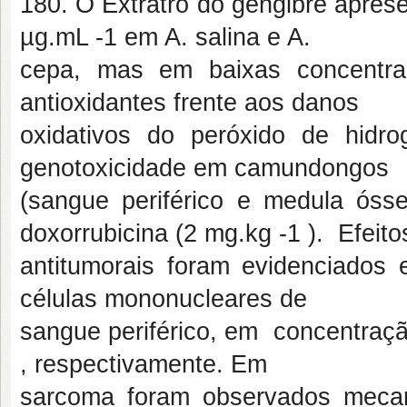
180. O Extratro do gengibre apresen
µg.mL -1 em A. salina e A.
cepa, mas em baixas concentra
antioxidantes frente aos danos
oxidativos do peróxido de hidr
genotoxicidade em camundongos
(sangue periférico e medula ós
doxorrubicina (2 mg.kg -1 ). Efeito
antitumorais foram evidenciado
células mononucleares de
sangue periférico, em concentração
, respectivamente. Em
sarcoma foram observados mecan