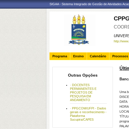
SIGAA - Sistema Integrado de Gestão de Atividades Ac
CPP
COORD
UNIVER
http://www
Programa
Ensino
Calendário
Processos 
Últi
Outras Opções
Banc
· DOCENTES
PERMANENTES E
Uma b
PROJETOS DE
PESQUISA EM
DISCE
ANDAMENTO
DATA: 
HORA:
· PPGCOM/UFPI - Dados
LOCAL:
gerais e reconhecimento -
Plataforma
TÍTULO
Sucupira/CAPES
progr
PALAVR