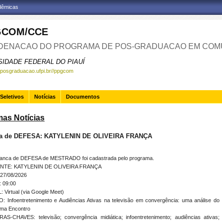
adêmicas
GCOM/CCE
ENACAO DO PROGRAMA DE POS-GRADUACAO EM COM
SIDADE FEDERAL DO PIAUÍ
.posgraduacao.ufpi.br//ppgcom
Seletivos
Notícias
Documentos
mas Notícias
a de DEFESA: KATYLENIN DE OLIVEIRA FRANÇA
anca de DEFESA de MESTRADO foi cadastrada pelo programa.
NTE: KATYLENIN DE OLIVEIRA FRANÇA
27/08/2026
 09:00
 Virtual (via Google Meet)
: Infoentretenimento e Audiências Ativas na televisão em convergência: uma análise do
ama Encontro
AS-CHAVES: televisão; convergência midiática; infoentretenimento; audiências ativas;