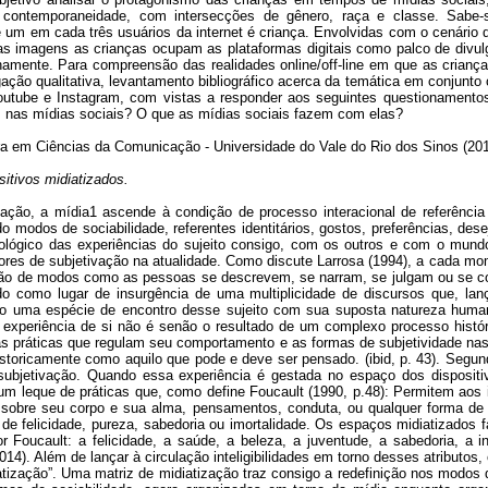
 contemporaneidade, com intersecções de gênero, raça e classe. Sabe-se
 um em cada três usuários da internet é criança. Envolvidas com o cenário 
uas imagens as crianças ocupam as plataformas digitais como palco de divul
ianamente. Para compreensão das realidades online/off-line em que as crian
igação qualitativa, levantamento bibliográfico acerca da temática em conjunto
outube e Instagram, com vistas a responder aos seguintes questionament
nas mídias sociais? O que as mídias sociais fazem com elas?
a em Ciências da Comunicação - Universidade do Vale do Rio dos Sinos (20
itivos midiatizados.
ação, a mídia1 ascende à condição de processo interacional de referência
modos de sociabilidade, referentes identitários, gostos, preferências, dese
ológico das experiências do sujeito consigo, com os outros e com o mundo
res de subjetivação na atualidade. Como discute Larrosa (1994), a cada mom
uição de modos como as pessoas se descrevem, se narram, se julgam ou se
ado como lugar de insurgência de uma multiplicidade de discursos que, la
omo uma espécie de encontro desse sujeito com sua suposta natureza huma
 experiência de si não é senão o resultado de um complexo processo histór
s práticas que regulam seu comportamento e as formas de subjetividade nas q
historicamente como aquilo que pode e deve ser pensado. (ibid, p. 43). Segun
 subjetivação. Quando essa experiência é gestada no espaço dos dispositi
 um leque de práticas que, como define Foucault (1990, p.48): Permitem aos i
 sobre seu corpo e sua alma, pensamentos, conduta, ou qualquer forma de
e felicidade, pureza, sabedoria ou imortalidade. Os espaços midiatizados 
 Foucault: a felicidade, a saúde, a beleza, a juventude, a sabedoria, a in
14). Além de lançar à circulação inteligibilidades em torno desses atribut
atização”. Uma matriz de midiatização traz consigo a redefinição nos modos 