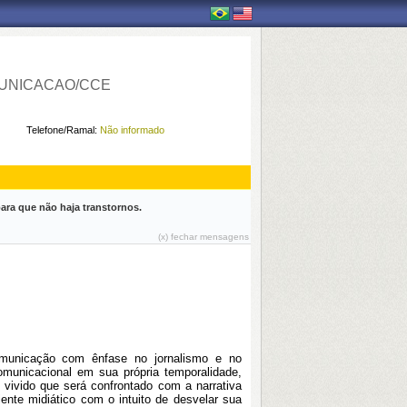
UNICACAO/CCE
Telefone/Ramal:
Não informado
ara que não haja transtornos.
(x) fechar mensagens
omunicação com ênfase no jornalismo e no
comunicacional em sua própria temporalidade,
 vivido que será confrontado com a narrativa
biente midiático com o intuito de desvelar sua