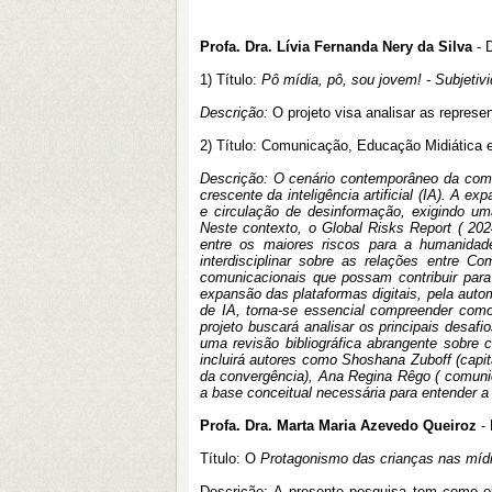
Profa. Dra. Lívia Fernanda Nery da Silva
- 
1) Título:
Pô mídia, pô, sou jovem! - Subjetivi
Descrição:
O projeto visa analisar as repres
2) Título: Comunicação, Educação Midiática e I
Descrição: O cenário contemporâneo da com
crescente da inteligência artificial (IA). A 
e circulação de desinformação, exigindo um
Neste contexto, o Global Risks Report ( 20
entre os maiores riscos para a humanidad
interdisciplinar sobre as relações entre Co
comunicacionais que possam contribuir para 
expansão das plataformas digitais, pela auto
de IA, torna-se essencial compreender com
projeto buscará analisar os principais desa
uma revisão bibliográfica abrangente sobre c
incluirá autores como Shoshana Zuboff (capita
da convergência), Ana Regina Rêgo ( comunicaç
a base conceitual necessária para entender 
Profa. Dra. Marta Maria Azevedo Queiroz
- 
Título: O
Protagonismo das crianças nas míd
Descrição:
A presente pesquisa tem como ob