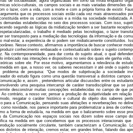
mas de sociabilidade, agora organizadas em torno da mídia enquanto organi
nâmicas sócio-culturais, os campos sociais e as mais variadas dimensões da
 com o lazer, com a vida, com a morte e com a própria forma de existir. Fau
 argumenta que os processos sociais estão cada vez mais atravessados por 
constituída entre os campos sociais e a mídia na sociedade midiatizada. 
s demandas estabelecidas no seio dos processos sociais. Com isso, sujeito
tecendo segundo as lógicas da midiatização tendem a ser bastante receptiv
spetacularizadas, o trabalho é mediado pelas tecnologias, o lazer transita
er ser transposto para a mediação das tecnologias da informação e da com
 o mal-estar, a experiência de si podem ser midiaticamente constituídos. Iss
porâneo. Nesse contexto, afirmamos a importância de buscar conhecer modos
 produzir conhecimento embasado e contextualizado sobre o sujeito contempo
uz. Na contemporaneidade, para dar conta do sujeito atual, o qual defend
lo imbricado nas interações e dispositivos no seio dos quais ele ganha vida
s teóricas sobre ele. Por esse motivo, argumentamos a relevância de est
a medida em que, a nosso ver, os saberes necessitam ir até onde o sujeito 
o problema de pesquisa: “Que modos de subjetivação a sociedade inve
rteador do estudo figura como uma questão transversal a distintos campos 
 Comunicação e, assim , pretendemos articular discussões entre os estudan
lvendo uma pesquisa intercampi de caráter transdisciplinar que se justif
mite desconstruir muitas concepções estabelecidas no campo de que pens
o contrário, a nosso ver, pensar a produção de subjetividade em relação
do, resgatar o caráter histórico e cultural do objeto dos saberes perit
co para a Comunicação, pensando suas afetações e reverberações no deline
e como novidade, nos parece importante para problematizar a área de conhec
como a forma de estudá-la, na medida em que o balizamento sobre esse pr
s da Comunicação nos espaços sociais nos dizem sobre esse campo do 
fica na medida em que concebemos que os processos interacionais que p
dução socialmente circulante, também caracterizam a Comunicação. Lo
pos distintos de interação, cremos estar, em grandes linhas, falando das apr