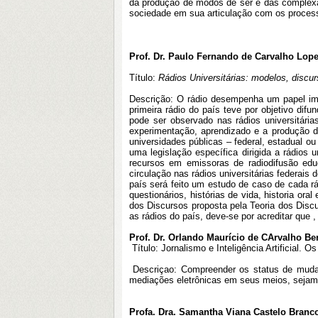
da produção de modos de ser e das complexa
sociedade em sua articulação com os process
Prof. Dr. Paulo Fernando de Carvalho Lop
Título:
Rádios Universitárias: modelos, discur
Descrição: O rádio desempenha um papel imp
primeira rádio do país teve por objetivo di
pode ser observado nas rádios universitári
experimentação, aprendizado e a produção d
universidades públicas – federal, estadual ou
uma legislação específica dirigida a rádios
recursos em emissoras de radiodifusão educ
circulação nas rádios universitárias federais
país será feito um estudo de caso de cada rá
questionários, histórias de vida, historia or
dos Discursos proposta pela Teoria dos Disc
as rádios do país, deve-se por acreditar que 
Prof. Dr. Orlando Maurício de CArvalho Ber
Título: Jornalismo e Inteligência Artificial.
Descriçao: Compreender os status de mudanç
mediações eletrônicas em seus meios, sejam 
Profa. Dra. Samantha Viana Castelo Bran