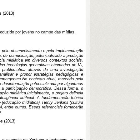
s (2013)
roduzido por jovens no campo das mídias.
 pelo desenvolvimento e pela implementação
rmas de comunicação, potencializado a produção
ia midiática em diversos contextos sociais.
das tecnologias generativas chamadas de IA,
 problemática através de uma investigação
 analisar e propor estratégias pedagógicas e
s emergentes.No contexto atual, marcado pela
e desinformação potencializada por algoritmos
a participação democrática. Dessa forma, o
o midiática.Inicialmente, o projeto delineia
eligência artificial. A fundamentação teórica
e (educação midiática), Henry Jenkins (cultura
), entre outros. Esses referenciais fornecerão
s.
s (2013)
, a exemplo do Youtube e Instagram, e seus