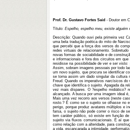
Prof. Dr. Gustavo Fortes Said
- Doutor em C
Título:
Espelho, espelho meu, existe alguém 
Descrição: Quando ouvi pela primeira vez Ca
uma bela tradução poética do mito de Narcis
que percebi que a força dos versos do compos
redes virtuais de relacionamento. Sobretud
novas formas de sociabilidade e de construção
e informacionais e fora dos circuitos em qu
residisse na possibilidade de ver e ser visto
Assim, sobram imagens pessoais por todo lado
um novo sujeito, que procura se identificar c
se torna assim um dado singular da cultura 
Freud. Quando os imperativos narcísicos do v
chave que identifica o sujeito. Apagada da 
vez mais díspares. O ?espelho midiático? r
alcançado. A busca por uma imagem ideal é, 
Mais uma vez recorro aos versos (neste caso,
rosto.? É como se o sujeito se olhasse no e
perigo, porque produz avatares múltiplos e in
farsa, o sujeito não pode correr o risco de 
tem caráter público, só existe em função de 
sujeito via fluxos comunicacionais. É aí q
como relação com a alteridade, para constru
a vida, escancarada a intimidade, performati