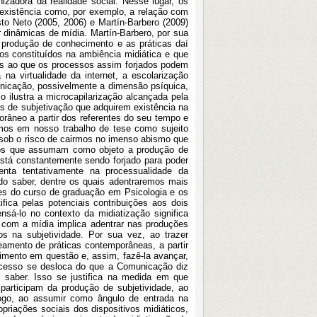
zadora da realidade social. Nesse lugar, os
 existência como, por exemplo, a relação com
sto Neto (2005, 2006) e Martín-Barbero (2009)
dinâmicas de mídia. Martín-Barbero, por sua
A produção de conhecimento e as práticas daí
s constituídos na ambiência midiática e que
os ao que os processos assim forjados podem
 na virtualidade da internet, a escolarização
unicação, possivelmente a dimensão psíquica,
o ilustra a microcapilarização alcançada pela
 de subjetivação que adquirem existência na
râneo a partir dos referentes do seu tempo e
emos em nosso trabalho de tese como sujeito
, sob o risco de cairmos no imenso abismo que
udos que assumam como objeto a produção de
está constantemente sendo forjado para poder
nta tentativamente na processualidade da
do saber, dentre os quais adentraremos mais
tes do curso de graduação em Psicologia e os
ica pelas potenciais contribuições aos dois
á-lo no contexto da midiatização significa
 com a mídia implica adentrar nas produções
os na subjetividade. Por sua vez, ao trazer
amento de práticas contemporâneas, a partir
imento em questão e, assim, fazê-la avançar,
ocesso se desloca do que a Comunicação diz
saber. Isso se justifica na medida em que
articipam da produção de subjetividade, ao
go, ao assumir como ângulo de entrada na
opriações sociais dos dispositivos midiáticos,