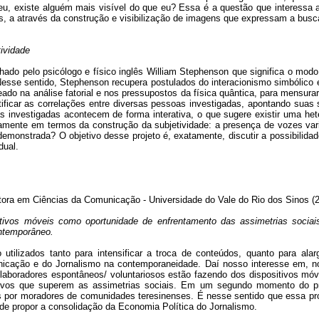
eu, existe alguém mais visível do que eu? Essa é a questão que interessa 
is, a através da construção e visibilização de imagens que expressam a busc
ividade
hado pelo psicólogo e físico inglês William Stephenson que significa o mo
Nesse sentido, Stephenson recupera postulados do interacionismo simbólico e
o na análise fatorial e nos pressupostos da física quântica, para mensurar
ificar as correlações entre diversas pessoas investigadas, apontando suas s
s investigadas acontecem de forma interativa, o que sugere existir uma hete
gamente em termos da construção da subjetividade: a presença de vozes va
demonstrada? O objetivo desse projeto é, exatamente, discutir a possibilida
dual.
ora em Ciências da Comunicação - Universidade do Vale do Rio dos Sinos (
itivos móveis como oportunidade de enfrentamento das assimetrias sociai
ontemporâneo.
 utilizados tanto para intensificar a troca de conteúdos, quanto para ala
nicação e do Jornalismo na contemporaneidade. Daí nosso interesse em, no 
laboradores espontâneos/ voluntariosos estão fazendo dos dispositivos móv
tivos que superem as assimetrias sociais. Em um segundo momento do proj
 por moradores de comunidades teresinenses. É nesse sentido que essa prop
e propor a consolidação da Economia Política do Jornalismo.