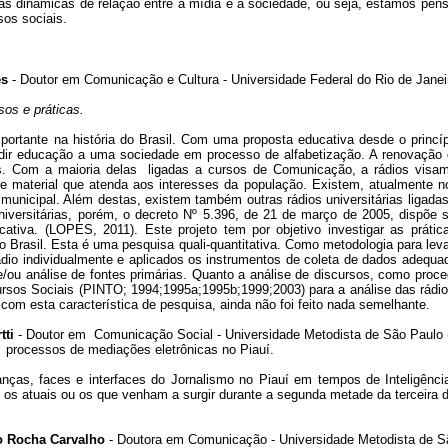
s dinâmicas de relação entre a mídia e a sociedade, ou seja, estamos pens
os sociais.
es
- Doutor em Comunicação e Cultura - Universidade Federal do Rio de Janeir
sos e práticas.
ortante na história do Brasil. Com uma proposta educativa desde o princíp
fundir educação a uma sociedade em processo de alfabetização. A renovação d
as. Com a maioria delas ligadas a cursos de Comunicação, a rádios visa
e material que atenda aos interesses da população. Existem, atualmente no
 municipal. Além destas, existem também outras rádios universitárias ligadas 
 universitárias, porém, o decreto Nº 5.396, de 21 de março de 2005, dispõe
ativa. (LOPES, 2011). Este projeto tem por objetivo investigar as prát
 do Brasil. Esta é uma pesquisa quali-quantitativa. Como metodologia para lev
dio individualmente e aplicados os instrumentos de coleta de dados adequad
al e/ou análise de fontes primárias. Quanto a análise de discursos, como proc
ursos Sociais (PINTO; 1994;1995a;1995b;1999;2003) para a análise das rád
, com esta característica de pesquisa, ainda não foi feito nada semelhante.
tti
- Doutor em Comunicação Social - Universidade Metodista de São Paulo 
 Os processos de mediações eletrônicas no Piauí.
as, faces e interfaces do Jornalismo no Piauí em tempos de Inteligência A
os atuais ou os que venham a surgir durante a segunda metade da terceira 
co Rocha Carvalho
- Doutora em Comunicação - Universidade Metodista de S