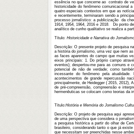
essência no que concerne ao contrato de ver
historicidade do fenômeno comunicacional a 
quatro especiais contextos em que as notícia
e recentemente, terminaram sendo a principa
processo jornalístico: a publicização da ch
1914, 1954, 1964, 2016 e 2018. Do ponto de 
analítico de cunho qualitativo se realiza a pa
Título:
Historicidade e Narrativa do Jornali
Descrição: O presente projeto de pesquisa na
a história do jornalismo, uma vez que nem as
as faces aparentes do campo que muitas veze
eixos principais: 1. Do próprio campo atra
eventos); despertou-me para as comuns e co
potencial de não de verdade; como também
incessante do fenômeno pela atualidade.
acontecimentos de grande repercussão nacio
principalmente, de Heidegger ( 2015, 2012), 
de pré-compreensão, compreensão e interpre
hermenêuticas se colocam como teorias da in
Título:
História e Memória do Jornalismo Cultura
Descrição: O projeto de pesquisa aqui apresen
de uma perspectiva que considera o jornalis
a pesquisa histórica a partir do olhar de Cer
brasileiro, considerando tanto o que já exi
que necessitam ser preenchidas nesse ambie