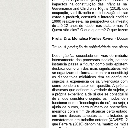
impactos na constituição das infâncias na
Governance and Children’s Rigths (2018), que
ocupação, visibilização e celebrização de s
estão a produzir, consumir e interagir cotid
1999) realizar-se-á, na perspectiva da invest
de até 12 anos de idade, nas plataformas Y
Quem são elas? O que querem? O que fazem 
Profa. Dra. Monalisa Pontes Xavier
- Doutor
Título:
A produção de subjetividade nos dispos
Descrição:
Na sociedade em vias de midiatiz
intensamente dos processos sociais, pautando 
instância passa a figurar como solo epistem
destaca como um dos mais significativos veto
se organizam de forma a orientar a constit
os dispositivos midiáticos têm se configur
sujeitos a experiência de si, vivenciada c
como pondera o autor em questão: A própria
discursos que definem a verdade do sujeito, a
a própria experiência de si que se constitui 
de si que constitui o sujeito, os modos de
funcionar como “tecnologias do eu”, ou seja,
ajuda de outros, certo número de operações
mesmos com o fim de alcançar certo estado d
em torno desses atributos acima listados por
constatamos em trabalho anterior (XAVIER, 20
que Ferreira (2010) denomina “matriz de midi