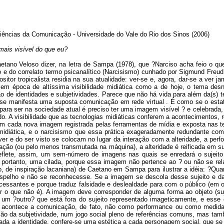
iências da Comunicação - Universidade do Vale do Rio dos Sinos (2006)
mais visível do que eu?
etano Veloso dizer, na letra de Sampa (1978), que ?Narciso acha feio o qu
o e do correlato termo psicanalítico (Narcisismo) cunhado por Sigmund Freu
itor tropicalista residia na sua atualidade: ver-se e, agora, dar-se a ver j
o em época de altíssima visibilidade midiática como a de hoje, o tema des
 de identidades e subjetividades. Parece que não há vida para além da(s) te
e se manifesta uma suposta comunicação em rede virtual . É como se o est
: para ser na sociedade atual é preciso ter uma imagem visível ? e celebrada
. A visibilidade que as tecnologias midiáticas conferem a acontecimentos, 
om cada nova imagem registrada pelas ferramentas de mídia e exposta nas tel
midiática, e o narcisismo que essa prática exageradamente redundante comp
er e do ser visto se colocam no lugar da interação com a alteridade, a perf
relação (ou pelo menos transmutada na máquina), a alteridade é reificada em
eflete, assim, um sem-número de imagens nas quais se enredará o sujeit
portanto, uma cilada, porque essa imagem não pertence ao ? ou não se relac
 de inspiração lacaniana) de Caetano em Sampa para ilustrar a idéia: ?Quan
spelho e não se reconhecesse. Se a imagem se descola desse sujeito e das
cessantes e porque traduz falsidade e deslealdade para com o público (em ou
ser o que não é). A imagem deve corresponder de alguma forma ao objeto (su
um ?outro? que está fora do sujeito representado imageticamente, e esse ou
ue acontece a comunicação, de fato, não como performance ou como medid
ção da subjetividade, num jogo social pleno de referências comuns, mas tamb
zada a identidade, confere-se uma estética a cada personagem social, que se