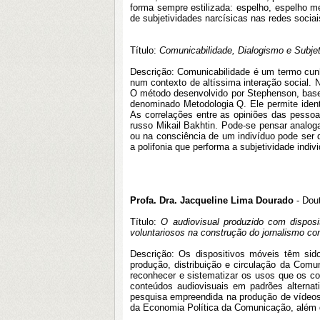
forma sempre estilizada: espelho, espelho m
de subjetividades narcísicas nas redes socia
Título:
Comunicabilidade, Dialogismo e Subjet
Descrição: Comunicabilidade é um termo cun
num contexto de altíssima interação social. 
O método desenvolvido por Stephenson, basead
denominado Metodologia Q. Ele permite ident
As correlações entre as opiniões das pessoa
russo Mikail Bakhtin. Pode-se pensar analo
ou na consciência de um indivíduo pode ser 
a polifonia que performa a subjetividade indivi
Profa. Dra. Jacqueline Lima Dourado
- Dout
Título:
O audiovisual produzido com dispos
voluntariosos na construção do jornalismo c
Descrição: Os dispositivos móveis têm sido
produção, distribuição e circulação da Comu
reconhecer e sistematizar os usos que os co
conteúdos audiovisuais em padrões alterna
pesquisa empreendida na produção de vídeos
da Economia Política da Comunicação, além d