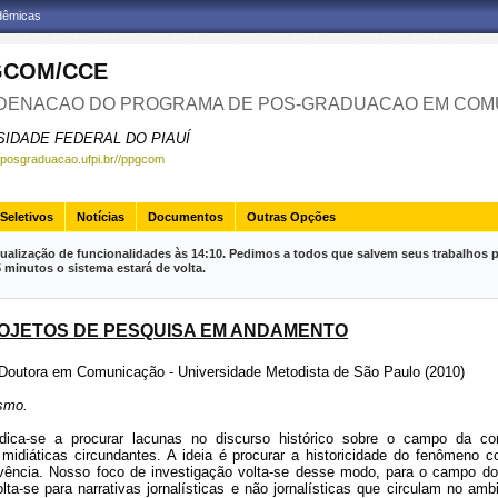
adêmicas
GCOM/CCE
ENACAO DO PROGRAMA DE POS-GRADUACAO EM COM
SIDADE FEDERAL DO PIAUÍ
.posgraduacao.ufpi.br//ppgcom
Seletivos
Notícias
Documentos
Outras Opções
ualização de funcionalidades às 14:10. Pedimos a todos que salvem seus trabalhos p
inutos o sistema estará de volta.
OJETOS DE PESQUISA EM ANDAMENTO
Doutora em Comunicação - Universidade Metodista de São Paulo (2010)
ismo.
edica-se a procurar lacunas no discurso histórico sobre o campo da c
midiáticas circundantes. A ideia é procurar a historicidade do fenômeno 
vivência. Nosso foco de investigação volta-se desse modo, para o campo do
olta-se para narrativas jornalísticas e não jornalísticas que circulam no am