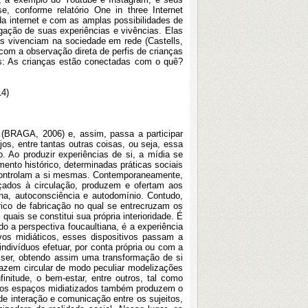
, conforme relatório One in three Internet
da internet e com as amplas possibilidades de
gação de suas experiências e vivências. Elas
ças vivenciam na sociedade em rede (Castells,
 com a observação direta de perfis de crianças
os: As crianças estão conectadas com o quê?
14)
 (BRAGA, 2006) e, assim, passa a participar
jos, entre tantas outras coisas, ou seja, essa
. Ao produzir experiências de si, a mídia se
ento histórico, determinadas práticas sociais
 controlam a si mesmas. Contemporaneamente,
nçados à circulação, produzem e ofertam aos
na, autoconsciência e autodomínio. Contudo,
ico de fabricação no qual se entrecruzam os
uais se constitui sua própria interioridade. É
do a perspectiva foucaultiana, é a experiência
vos midiáticos, esses dispositivos passam a
ndivíduos efetuar, por conta própria ou com a
 ser, obtendo assim uma transformação de si
fazem circular de modo peculiar modelizações
finitude, o bem-estar, entre outros, tal como
os, os espaços midiatizados também produzem o
de interação e comunicação entre os sujeitos,