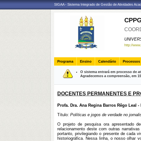
SIGAA - Sistema Integrado de Gestão de Atividades Ac
CPP
COORD
UNIVER
http://www
Programa
Ensino
Calendário
Processos 
O sistema entrará em processo de at
Agradecemos a compreensão, em 15 m
DOCENTES PERMANENTES E PR
Profa. Dra. Ana Regina Barros Rêgo Leal -
Título:
Políticas e jogos de verdade no jornal
O projeto de pesquisa ora apresentado d
relacionamento deste com outras narrativas 
portanto, privilegiando o presente de cada 
historiográfica. Nessa linha, o nosso olhar v