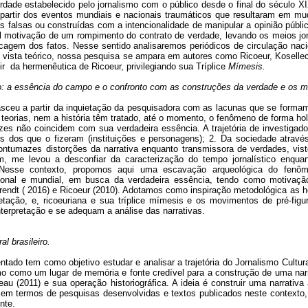
dade estabelecido pelo jornalismo com o público desde o final do século X
partir dos eventos mundiais e nacionais traumáticos que resultaram em mud
s falsas ou construídas com a intencionalidade de manipular a opinião públi
l motivação de um rompimento do contrato de verdade, levando os meios jor
ecagem dos fatos. Nesse sentido analisaremos periódicos de circulação nac
vista teórico, nossa pesquisa se ampara em autores como Ricoeur, Koselle
rtir da hermenêutica de Ricoeur, privilegiando sua Tríplice
Mímesis.
smo: a essência do campo e o confronto com as construções da verdade e os 
sceu a partir da inquietação da pesquisadora com as lacunas que se formam 
 teorias, nem a história têm tratado, até o momento, o fenômeno de forma hol
s não coincidem com sua verdadeira essência. A trajetória de investigador
vés dos que o fizeram
(instituições e personagens); 2. Da sociedade através d
ntumazes distorções da narrativa enquanto transmissora de verdades, vis
, me levou a desconfiar da caracterização do tempo jornalístico enquan
 Nesse contexto, propomos aqui uma escavação arqueológica do fenô
nal e mundial, em busca da verdadeira essência, tendo como motivação te
Arendt ( 2016) e Ricoeur (2010). Adotamos como inspiração metodológica as 
tação, e, ricoeuriana e sua tríplice mímesis e os movimentos de pré-figu
terpretação e se adequam a análise das narrativas.
l brasileiro.
tado tem como objetivo estudar e analisar a trajetória do Jornalismo Cultural
mo como um lugar de memória e fonte credível para a construção de uma narr
teau (2011) e sua operação historiográfica. A ideia é construir uma narrativa
ste em termos de pesquisas desenvolvidas e textos publicados neste contexto
nte.