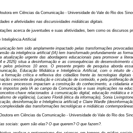
Doutora em Ciências da Comunicação - Universidade do Vale do Rio dos Sino
dades e afetividades nas discursividades midiáticas digitais.
entações acerca de juventudes e suas afetividades, bem como os discursos p
nteligência Artificial
unicação tem sido amplamente impactado pelas transformações provocadas
expansão da inteligência artificial (IA) tem transformado profundamente as fo
a atualização urgente das abordagens educacionais para promover a literac
24 e 2025) situa a desinformação e as consequências do desenvolvimento 
e pelos próximos 10 anos. O presente projeto de pesquisa aborda essa
municação, Educação Midiática e Inteligência Artificial, com o intuito de
a formação crítica e reflexiva dos cidadãos frente às tecnologias digitai
mação crescente da produção e circulação de conteúdo, e pela proliferação d
o esses processos impactam a construção do conhecimento, a cidadania e 
fios impostos pela IA ao campo da Comunicação e suas implicações na educaçã
onceitos-chave relacionados à comunicação digital, educação midiática e int
lismo de vigilância), Luciano Floridi (ética da informação), Sonia Livingston
ão, desinformação e Inteligência artificial) e Claire Wardle (desinformação
a complexidade das transformações tecnológicas e midiáticas contemporânea
Doutora em Ciências da Comunicação - Universidade do Vale do Rio dos Sino
ias sociais: quem são elas? O que querem? O que fazem?.
jetivo analisar o protagonismo das crianças em tempos de mídias sociais