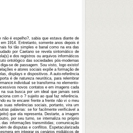
e não é espelho?, sabia que estava diante de
d em 1914. Entretanto, somente anos depois é
amais foi tão simples e banal como na era das
nudado por Caetano se revela sintomático de
la(s) e dos registros ou arquivos informáticos
atuto ontológico das sociedades pós-modernas
, diga-se de passagem. Sou visto, logo existo!
relações e atores sociais expõe a formação de
as, displays e dispositivos. A auto-referência
orta é de natureza neurótica, para relembrar
ormance individual se transforma no elemento-
 sucessivos novos contatos e em imagens cada
o na sua busca por um ideal que jamais será
iona com o ? sujeito ao qual faz referência.
do eu te encarei frente a frente não vi o meu
 suas referências sociais, portanto, vira um
tras palavras: se for facilmente verificável a
jeito) que ela representa. Destarte, a imagem
tro, por seu turno, se internaliza no próprio
a das informações transmitidas; comunicação
ém de disputas e conflitos. Espetacularizada
 esmera em integrar os cenários midiáticos de