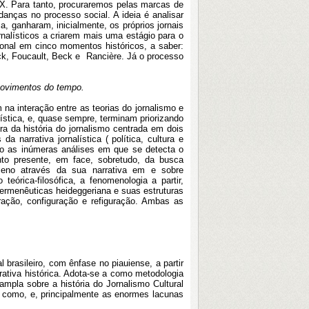
IX. Para tanto, procuraremos pelas marcas de
anças no processo social. A ideia é analisar
ca,
ganharam, inicialmente, os próprios jornais
nalísticos a criarem mais uma estágio para o
ional em cinco momentos históricos, a saber:
ck, Foucault, Beck e Rancière. Já o processo
movimentos do tempo.
na interação entre as teorias do jornalismo e
ística, e, quase sempre, terminam priorizando
a da história do jornalismo centrada em dois
a narrativa jornalística ( política, cultura e
to as inúmeras análises em que se detecta o
to presente, em face, sobretudo, da busca
meno através da sua narrativa em e sobre
órica-filosófica, a fenomenologia a partir,
hermenêuticas heideggeriana e suas estruturas
ração, configuração e refiguração. Ambas as
 brasileiro, com ênfase no piauiense, a partir
ativa histórica. Adota-se a como metodologia
 ampla sobre a história do Jornalismo Cultural
, como, e, principalmente as enormes lacunas