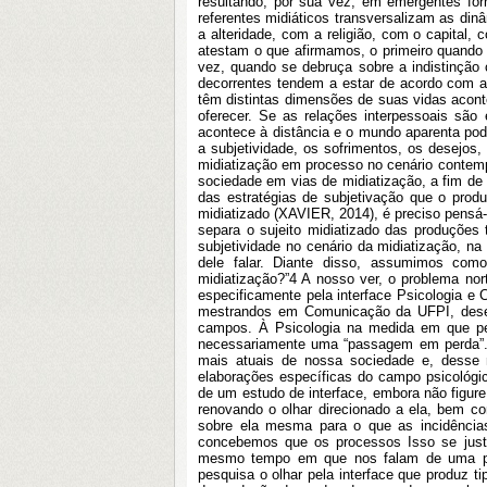
resultando, por sua vez, em emergentes for
referentes midiáticos transversalizam as di
a alteridade, com a religião, com o capital,
atestam o que afirmamos, o primeiro quando
vez, quando se debruça sobre a indistinção 
decorrentes tendem a estar de acordo com a
têm distintas dimensões de suas vidas acon
oferecer. Se as relações interpessoais são e
acontece à distância e o mundo aparenta pod
a subjetividade, os sofrimentos, os desejos,
midiatização em processo no cenário contem
sociedade em vias de midiatização, a fim de
das estratégias de subjetivação que o prod
midiatizado (XAVIER, 2014), é preciso pensá-
separa o sujeito midiatizado das produçõe
subjetividade no cenário da midiatização, n
dele falar. Diante disso, assumimos com
midiatização?”4 A nosso ver, o problema no
especificamente pela interface Psicologia e
mestrandos em Comunicação da UFPI, desenvo
campos. À Psicologia na medida em que per
necessariamente uma “passagem em perda”. A
mais atuais de nossa sociedade e, desse mo
elaborações específicas do campo psicológi
de um estudo de interface, embora não figur
renovando o olhar direcionado a ela, bem 
sobre ela mesma para o que as incidência
concebemos que os processos Isso se justi
mesmo tempo em que nos falam de uma pro
pesquisa o olhar pela interface que produz ti