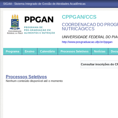
SIGAA - Sistema Integrado de Gestão de Atividades Acadêmicas
CPPGAN/CCS
COORDENACAO DO PROGR
NUTRICAO/CCS
UNIVERSIDADE FEDERAL DO PIA
http://www.posgraduacao.ufpi.br//ppgan
Programa
Ensino
Calendário
Processos Seletivos
Notícias
Doc
Consultar inscrições do C
Processos Seletivos
Nenhum conteúdo disponível até o momento