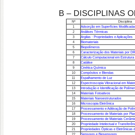
B – DISCIPLINAS O
Nº
Disciplina
1
Adsorção em Superfícies Modificada
2
Análises Térmicas
3
Argilas - Propriedades e Aplicações
4
Biomateriais
5
Biopolímeros
6
Caracterização dos Materiais por D
7
Cálculo Computacional em Estrutura 
8
Catálise
9
Cinética Química
10
Compósitos e Blendas
11
Espalhamento de Luz
12
Espectroscopia Vibracional em Mater
13
Introdução e Identificação de Políme
14
Materiais Fotoativos
15
Materiais Nanoestruturados
16
Microscopia Eletrônica
17
Processamento e Aditivação de Polí
18
Processamento de Materiais por Pl
19
Processamento de Materiais Cerâmi
20
Propriedade Intelectual e Transferên
21
Propriedades Ópticas e Eletrônicas
22
Sensores e Biosensores