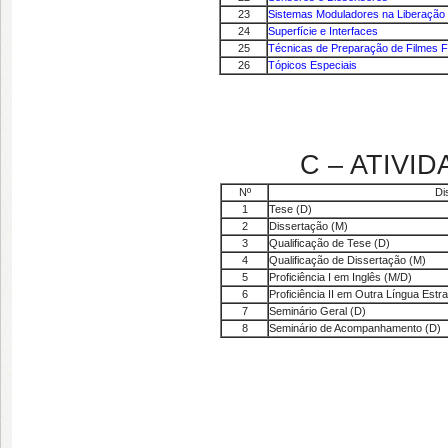
23
Sistemas Moduladores na Liberação
24
Superfície e Interfaces
25
Técnicas de Preparação de Filmes F
26
Tópicos Especiais
C – ATIVI
Nº
Di
1
Tese (D)
2
Dissertação (M)
3
Qualificação de Tese (D)
4
Qualificação de Dissertação (M)
5
Proficiência I em Inglês (M/D)
6
Proficiência II em Outra Língua Estr
7
Seminário Geral (D)
8
Seminário de Acompanhamento (D)
M = Mestrado; 