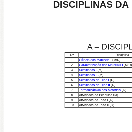
DISCIPLINAS D
A – DISCI
Nº
Disciplina
1
Ciência dos Materiais I
(M/D)
2
Caracterização dos Materiais I
(M/D)
3
Seminários I
(M)
4
Seminários II
(M)
5
Seminários de Tese I
(D)
6
Seminários de Tese II
(D)
7
Termodinâmica dos Materiais
(D)
8
Atividades de Pesquisa (M)
9
Atividades de Tese I (D)
10
Atividades de Tese II (D)
M = Mestrado; 