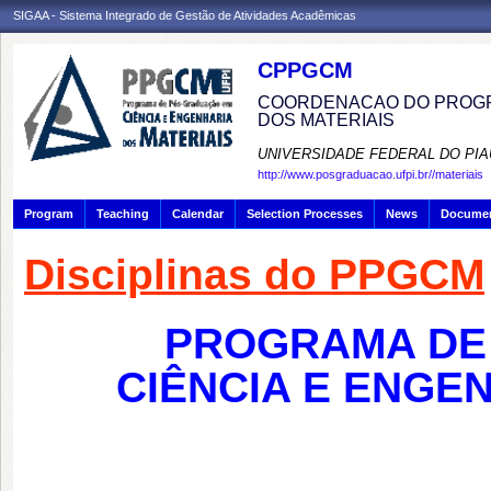
SIGAA - Sistema Integrado de Gestão de Atividades Acadêmicas
CPPGCM
COORDENACAO DO PROGR
DOS MATERIAIS
UNIVERSIDADE FEDERAL DO PIA
http://www.posgraduacao.ufpi.br//materiais
Program
Teaching
Calendar
Selection Processes
News
Docume
Disciplinas do PPGCM
PROGRAMA DE
CIÊNCIA E ENGE