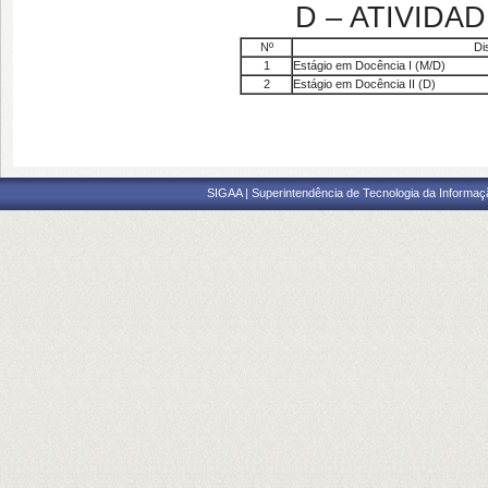
D – ATIVID
Nº
Di
1
Estágio em Docência I (M/D)
2
Estágio em Docência II (D)
M = Mestrado; 
SIGAA | Superintendência de Tecnologia da Informaçã