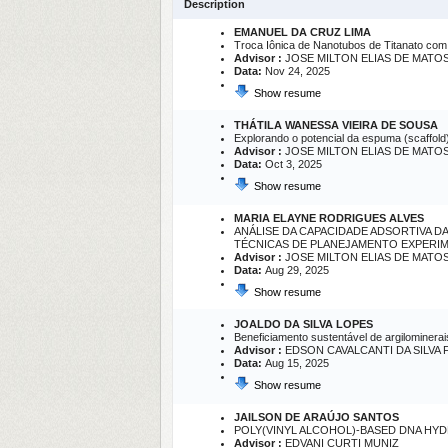
Description
EMANUEL DA CRUZ LIMA
Troca Iônica de Nanotubos de Titanato com
Advisor :
JOSE MILTON ELIAS DE MATO
Data:
Nov 24, 2025
Show resume
THÁTILA WANESSA VIEIRA DE SOUSA
Explorando o potencial da espuma (scaffold)
Advisor :
JOSE MILTON ELIAS DE MATO
Data:
Oct 3, 2025
Show resume
MARIA ELAYNE RODRIGUES ALVES
ANÁLISE DA CAPACIDADE ADSORTIVA D
TÉCNICAS DE PLANEJAMENTO EXPERI
Advisor :
JOSE MILTON ELIAS DE MATO
Data:
Aug 29, 2025
Show resume
JOALDO DA SILVA LOPES
Beneficiamento sustentável de argilominer
Advisor :
EDSON CAVALCANTI DA SILVA 
Data:
Aug 15, 2025
Show resume
JAILSON DE ARAÚJO SANTOS
POLY(VINYL ALCOHOL)-BASED DNA HY
Advisor :
EDVANI CURTI MUNIZ