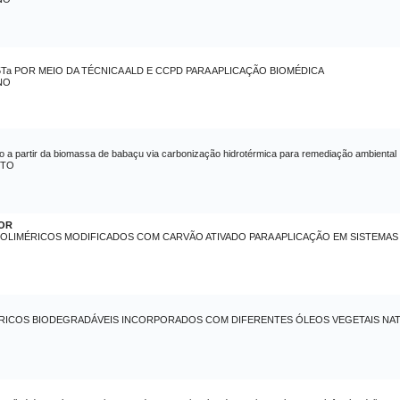
r5Ta POR MEIO DA TÉCNICA ALD E CCPD PARA APLICAÇÃO BIOMÉDICA
NO
 a partir da biomassa de babaçu via carbonização hidrotérmica para remediação ambiental
ETO
IOR
OLIMÉRICOS MODIFICADOS COM CARVÃO ATIVADO PARA APLICAÇÃO EM SISTEMA
RICOS BIODEGRADÁVEIS INCORPORADOS COM DIFERENTES ÓLEOS VEGETAIS NAT