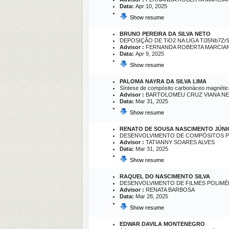
Data:
Apr 10, 2025
Show resume
BRUNO PEREIRA DA SILVA NETO
DEPOSIÇÃO DE TiO2 NA LIGA Ti35Nb7Z
Advisor :
FERNANDA ROBERTA MARCIA
Data:
Apr 9, 2025
Show resume
PALOMA NAYRA DA SILVA LIMA
Síntese de compósito carbonáceo magnético
Advisor :
BARTOLOMEU CRUZ VIANA N
Data:
Mar 31, 2025
Show resume
RENATO DE SOUSA NASCIMENTO JÚN
DESENVOLVIMENTO DE COMPÓSITOS P
Advisor :
TATIANNY SOARES ALVES
Data:
Mar 31, 2025
Show resume
RAQUEL DO NASCIMENTO SILVA
DESENVOLVIMENTO DE FILMES POLIMÉ
Advisor :
RENATA BARBOSA
Data:
Mar 28, 2025
Show resume
EDWAR DAVILA MONTENEGRO