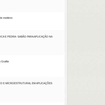
de metileno
CA E PEDRA- SABÃO PARA APLICAÇÃO NA
 Grafite
ICO E MICROESTRUTURAL EM APLICAÇÕES