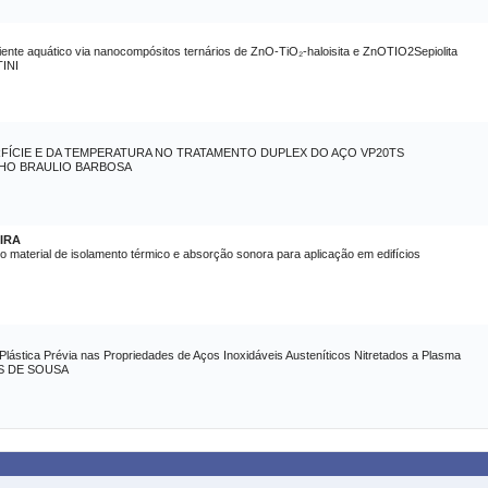
nte aquático via nanocompósitos ternários de ZnO-TiO₂-haloisita e ZnOTIO2Sepiolita
INI
RFÍCIE E DA TEMPERATURA NO TRATAMENTO DUPLEX DO AÇO VP20TS
HO BRAULIO BARBOSA
IRA
vo material de isolamento térmico e absorção sonora para aplicação em edifícios
lástica Prévia nas Propriedades de Aços Inoxidáveis Austeníticos Nitretados a Plasma
S DE SOUSA