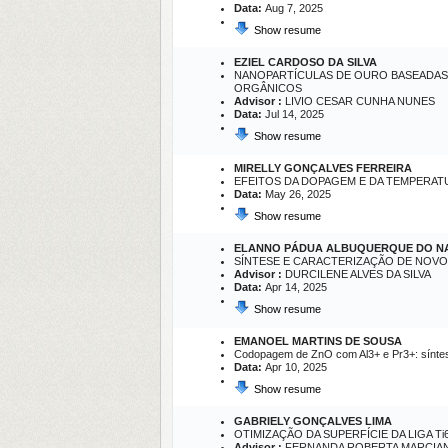
Data:
Aug 7, 2025
Show resume
EZIEL CARDOSO DA SILVA
NANOPARTÍCULAS DE OURO BASEADAS 
ORGÂNICOS
Advisor :
LIVIO CESAR CUNHA NUNES
Data:
Jul 14, 2025
Show resume
MIRELLY GONÇALVES FERREIRA
EFEITOS DA DOPAGEM E DA TEMPERATU
Data:
May 26, 2025
Show resume
ELANNO PÁDUA ALBUQUERQUE DO N
SÍNTESE E CARACTERIZAÇÃO DE NOVOS 
Advisor :
DURCILENE ALVES DA SILVA
Data:
Apr 14, 2025
Show resume
EMANOEL MARTINS DE SOUSA
Codopagem de ZnO com Al3+ e Pr3+: síntese,
Data:
Apr 10, 2025
Show resume
GABRIELY GONÇALVES LIMA
OTIMIZAÇÃO DA SUPERFÍCIE DA LIGA 
Advisor :
FERNANDA ROBERTA MARCIA