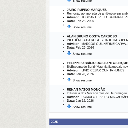
Show resume
JAIRO RUFINO MARQUES
Remoção aprimorada de antibiótico em ambie
Advisor :
JOSY ANTEVELI OSAJIMA FURT
Data:
Feb 26, 2026
Show resume
ALAN BRUNO COSTA CARDOSO
INFLUÊNCIA DA RUGOSIDADE DA SUPE
Advisor :
MARCOS GUILHERME CARVAL
Data:
Feb 26, 2026
Show resume
FELIPPE FABRÍCIO DOS SANTOS SIQUE
BioEspuma do Buriti (Mauritia flexuosa): no
Advisor :
LIVIO CESAR CUNHA NUNES
Data:
Jan 28, 2026
Show resume
RENAN MATOS MONÇÃO
Influência dos Mecanismos de Deformação P
Advisor :
ROMULO RIBEIRO MAGALHÃE
Data:
Jan 12, 2026
Show resume
2025