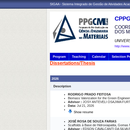
SIGAA - Sistema Integrado de Gestão de Atividades Ac
CPP
COORD
DOS M
UNIVER
http://www
Program
Teaching
Calendar
Selection P
Dissertations/Thesis
2026
Description
RODRIGO PRADO FEITOSA
Biomass Valorization for the Green Engineer
Advisor :
JOSY ANTEVELI OSAJIMA FURT
Data:
Jul 21, 2026
Show resume
JOSÉ ROSA DE SOUZA FARIAS
Scaffolds à Base de Hidroxiapatita, Gomas Na
Advisor :
EDSON CAVALCANTI DA SILVA 