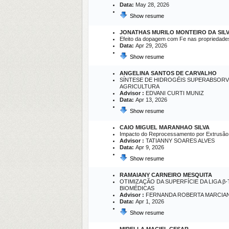
Data:
May 28, 2026
Show resume
JONATHAS MURILO MONTEIRO DA SIL
Efeito da dopagem com Fe nas propriedades 
Data:
Apr 29, 2026
Show resume
ANGELINA SANTOS DE CARVALHO
SÍNTESE DE HIDROGÉIS SUPERABSORV
AGRICULTURA
Advisor :
EDVANI CURTI MUNIZ
Data:
Apr 13, 2026
Show resume
CAIO MIGUEL MARANHAO SILVA
Impacto do Reprocessamento por Extrusão n
Advisor :
TATIANNY SOARES ALVES
Data:
Apr 9, 2026
Show resume
RAMAIANY CARNEIRO MESQUITA
OTIMIZAÇÃO DA SUPERFÍCIE DA LIGA 
BIOMÉDICAS
Advisor :
FERNANDA ROBERTA MARCIA
Data:
Apr 1, 2026
Show resume