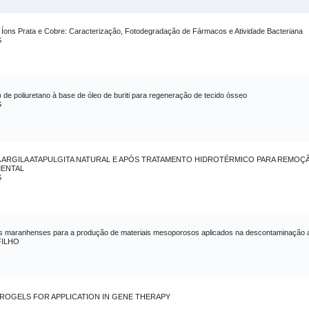
 Íons Prata e Cobre: Caracterização, Fotodegradação de Fármacos e Atividade Bacteriana
S
 de poliuretano à base de óleo de buriti para regeneração de tecido ósseo
S
A ARGILA ATAPULGITA NATURAL E APÓS TRATAMENTO HIDROTÉRMICO PARA REMOÇÃ
MENTAL
S
ais maranhenses para a produção de materiais mesoporosos aplicados na descontaminação 
FILHO
DROGELS FOR APPLICATION IN GENE THERAPY