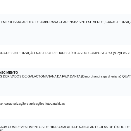
EM POLISSACARÍDEO DE AMBURANA CEARENSIS: SÍNTESE VERDE, CARACTERIZAÇ
RA DE SINTERIZAÇÃO NAS PROPRIEDADES FÍSICAS DO COMPOSTO Y3-yGdyFe5-xLax
ASCIMENTO
DERIVADOS DE GALACTOMANANA DA FAVA DANTA (Dimorphandra gardneriana) QU
 caracterização e aplicações fotocatalíticas
Ti6Al4V COM REVESTIMENTOS DE HIDROXIAPATITA E NANOPARTÍCULAS DE ÓXIDO D
NO