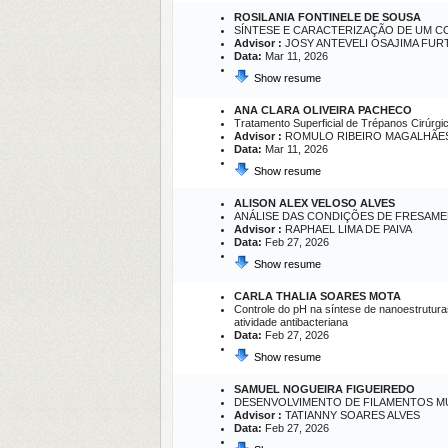
ROSILANIA FONTINELE DE SOUSA
SÍNTESE E CARACTERIZAÇÃO DE UM C
Advisor :
JOSY ANTEVELI OSAJIMA FURT
Data:
Mar 11, 2026
Show resume
ANA CLARA OLIVEIRA PACHECO
Tratamento Superficial de Trépanos Cirúrg
Advisor :
ROMULO RIBEIRO MAGALHÃE
Data:
Mar 11, 2026
Show resume
ALISON ALEX VELOSO ALVES
ANÁLISE DAS CONDIÇÕES DE FRESAME
Advisor :
RAPHAEL LIMA DE PAIVA
Data:
Feb 27, 2026
Show resume
CARLA THALIA SOARES MOTA
Controle do pH na síntese de nanoestrutura
atividade antibacteriana
Data:
Feb 27, 2026
Show resume
SAMUEL NOGUEIRA FIGUEIREDO
DESENVOLVIMENTO DE FILAMENTOS MU
Advisor :
TATIANNY SOARES ALVES
Data:
Feb 27, 2026