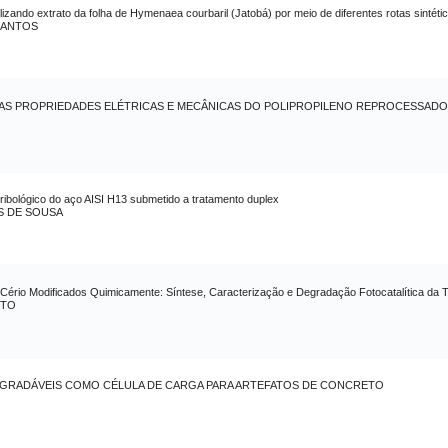
izando extrato da folha de Hymenaea courbaril (Jatobá) por meio de diferentes rotas sintéticas
SANTOS
NAS PROPRIEDADES ELÉTRICAS E MECÂNICAS DO POLIPROPILENO REPROCESSADO
ibológico do aço AISI H13 submetido a tratamento duplex
S DE SOUSA
Cério Modificados Quimicamente: Síntese, Caracterização e Degradação Fotocatalítica da Te
ETO
EGRADÁVEIS COMO CÉLULA DE CARGA PARA ARTEFATOS DE CONCRETO