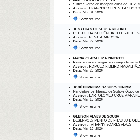
MIRELLA MACIEL CESAR
Síntese verde de nanopartículas de TiO2 util
Advisor :
FRANCISCO ERONI PAZ DOS 
Data:
Mar 31, 2026
Show resume
JONATHAN DE SOUSA RIBEIRO
ESTUDO DA INFLUÊNCIA DO GRAFITE 
Advisor :
RENATA BARBOSA
Data:
Mar 27, 2026
Show resume
MARIA CLARA LIMA PIMENTEL
Resistência ao desgaste e comportamento tr
Advisor :
ROMULO RIBEIRO MAGALHÃE
Data:
Mar 23, 2026
Show resume
JOSÉ FERREIRA DA SILVA JÚNIOR
Nanotubos de Titanato de Sódio e Óxido de 
Advisor :
BARTOLOMEU CRUZ VIANA N
Data:
Mar 13, 2026
Show resume
GLEISON ALVES DE SOUSA
DESENVOLVIMENTO DE FITAS 3D BIOD
Advisor :
TATIANNY SOARES ALVES
Data:
Mar 13, 2026
Show resume