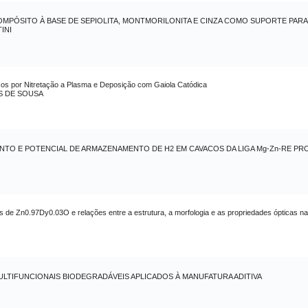
OMPÓSITO À BASE DE SEPIOLITA, MONTMORILONITA E CINZA COMO SUPORTE PAR
INI
icos por Nitretação a Plasma e Deposição com Gaiola Catódica
S DE SOUSA
NTO E POTENCIAL DE ARMAZENAMENTO DE H2 EM CAVACOS DA LIGA Mg-Zn-RE P
s de Zn0.97Dy0.03O e relações entre a estrutura, a morfologia e as propriedades ópticas na
LTIFUNCIONAIS BIODEGRADÁVEIS APLICADOS À MANUFATURA ADITIVA