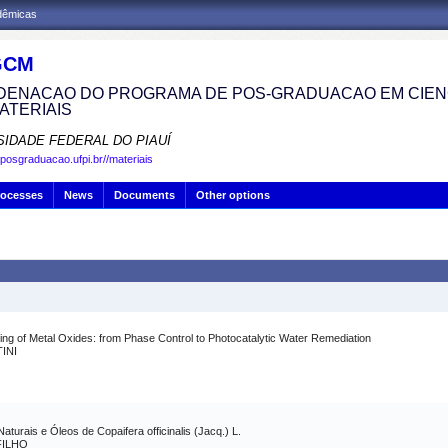
adêmicas
GCM
ENACAO DO PROGRAMA DE POS-GRADUACAO EM CIENC
ATERIAIS
SIDADE FEDERAL DO PIAUÍ
.posgraduacao.ufpi.br//materiais
rocesses
News
Documents
Other options
ing of Metal Oxides: from Phase Control to Photocatalytic Water Remediation
INI
turais e Óleos de Copaifera officinalis (Jacq.) L.
FILHO