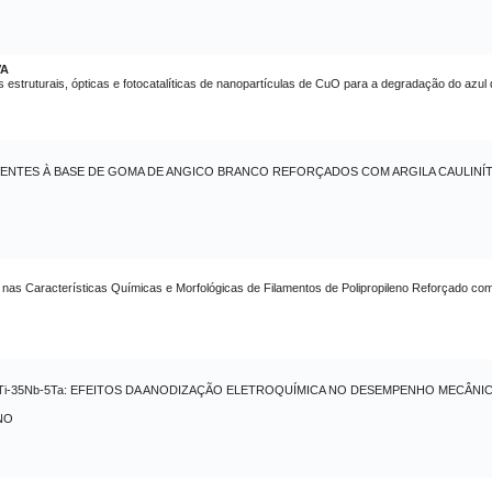
VA
estruturais, ópticas e fotocatalíticas de nanopartículas de CuO para a degradação do azul 
ENTES À BASE DE GOMA DE ANGICO BRANCO REFORÇADOS COM ARGILA CAULINÍTI
as Características Químicas e Morfológicas de Filamentos de Polipropileno Reforçado com
β-Ti-35Nb-5Ta: EFEITOS DA ANODIZAÇÃO ELETROQUÍMICA NO DESEMPENHO MECÂN
NO