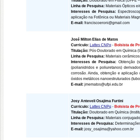
Titulação:
Doutorado em Física (UFPE –
Linha de Pesquisa:
Materiais Ópticos e
Interesses de Pesquisa:
Espectrosco
aplicação na Fotônica ou Materiais Mag
E-mail:
franciscoeroni@gmail.com
José Milton Elias de Matos
Curriculo:
Lattes CNPq
-
Bolsista de P
Titulação:
Pós-Doutorado em Química (U
Linha de Pesquisa:
Materiais cerâmicos
Interesses de Pesquisa:
Obtenção (s
(polianidridos e poliuretanos) deriva
corrosão. Ainda, obtenção e aplicação (f
óxidos metálicos nanoestruturados (tubos,
E-mail:
jmematos@ufpi.edu.br
Josy Anteveli Osajima Furtini
Curriculo:
Lattes CNPq
-
Bolsista de P
Titulação:
Doutorado em Química (Instit
Linha de Pesquisa:
Materiais conjugado
Interesses de Pesquisa:
Determinações
E-mail:
josy_osajima@yahoo.com.br