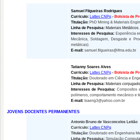
Samuel Filgueiras Rodrigues
Curriculo:
Lattes CNPq
-
Bolsista de P
Titulação:
PhD Mining & Materials Engin
Linha de Pesquisa:
Materiais Metálicos.
Interesses de Pesquisa:
Experiência e
Mecânica, Soldagem, Desgaste e Pro
metálicas
).
E-mail:
samuel.filgueiras@ifma.edu.br
Tatianny Soares Alves
Curriculo:
Lattes CNPq
-
Bolsista de P
Titulação:
Doutorado em Ciência e Enge
Linha de Pesquisa:
Materiais conjugado
Interesses de Pesquisa:
Compositos e
polímeros, comportamento mecânico e té
E-mail:
tsaeng3@yahoo.com.br
JOVENS DOCENTES PERMANENTES
Antonio Bruno de Vasconcelos Leitão
Curriculo:
Lattes CNPq
Titulação:
Doutorado em Engenharia Me
Linha de Pesquisa:
Simulação Computac