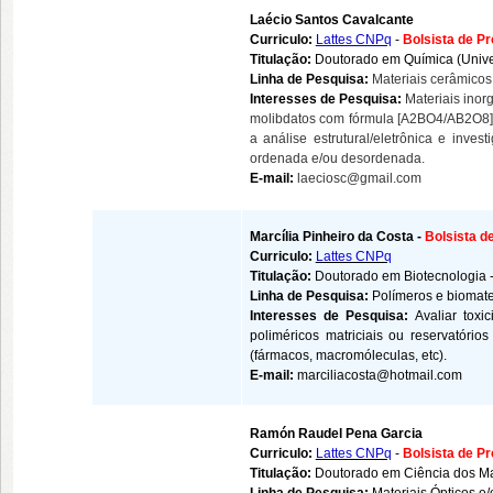
Laécio Santos Cavalcante
Curriculo:
Lattes CNPq
-
Bolsista de P
Titulação:
Doutorado em Química (Unive
Linha de Pesquisa:
Materiais cerâmicos
Interesses de Pesquisa:
Materiais inor
molibdatos com fórmula [A2BO4/AB2O8] 
a análise estrutural/eletrônica e inves
ordenada e/ou desordenada.
E-mail:
laeciosc@gmail.com
Marcília Pinheiro da Costa
-
Bolsista d
Curriculo:
Lattes CNPq
Titulação:
Doutorado em Biotecnologia
Linha de Pesquisa:
Polímeros e biomate
Interesses de Pesquisa:
Avaliar tox
poliméricos matriciais ou reservatóri
(fármacos, macromóleculas, etc).
E-mail:
marciliacosta@hotmail.com
Ramón Raudel Pena Garcia
Curriculo:
Lattes CNPq
-
Bolsista de P
Titulação:
Doutorado em Ciência dos Ma