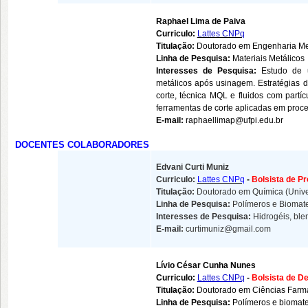
Raphael Lima de Paiva
Curriculo:
Lattes CNPq
Titulação:
Doutorado em Engenharia Me
Linha de Pesquisa:
Materiais Metálicos
Interesses de Pesquisa:
Estudo de u
metálicos após usinagem. Estratégias de
corte, técnica MQL e fluidos com partí
ferramentas de corte aplicadas em pro
E-mail:
raphaellimap@ufpi.edu.br
DOCENTES COLABORADORES
Edvani Curti Muniz
Curriculo:
Lattes CNPq
-
Bolsista de P
Titulação:
Doutorado em Química (
Univ
Linha de Pesquisa:
Polímeros e Biomate
Interesses de Pesquisa:
Hidrogéis, ble
E-mail:
curtimuniz@gmail.com
Lívio César Cunha Nunes
Curriculo:
Lattes CNPq
-
Bolsista de D
Titulação:
Doutorado em Ciências Farma
Linha de Pesquisa:
Polímeros e biomate