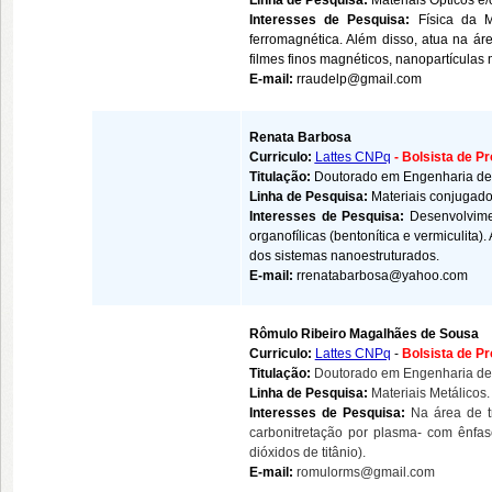
Linha de Pesquisa:
Materiais Ópticos e
Interesses de Pesquisa:
Física da 
ferromagnética. Além disso, atua na ár
filmes finos magnéticos, nanopartículas
E-mail:
rraudelp@gmail.com
Renata Barbosa
Curriculo:
Lattes CNPq
-
Bolsista de P
Titulação:
Doutorado em Engenharia de
Linha de Pesquisa:
Materiais conjugado
Interesses de Pesquisa:
Desenvolvime
organofílicas (bentonítica e vermiculita
dos sistemas nanoestruturados.
E-mail:
rrenatabarbosa@yahoo.com
Rômulo Ribeiro Magalhães de Sousa
Curriculo:
Lattes CNPq
-
Bolsista de P
Titulação:
Doutorado em Engenharia de
Linha de Pesquisa:
Materiais Metálicos.
Interesses de Pesquisa:
Na área de t
carbonitretação por plasma- com ênfase
dióxidos de titânio).
E-mail:
romulorms@gmail.com