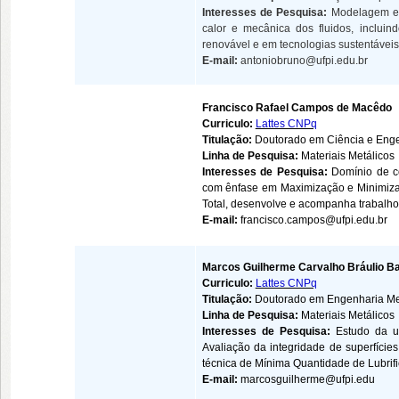
Interesses de Pesquisa:
Modelagem e 
calor e mecânica dos fluidos, incluin
renovável e em tecnologias sustentáveis
E-mail:
antoniobruno@ufpi.edu.br
Francisco Rafael Campos de Macêdo
Curriculo:
Lattes CNPq
Titulação:
Doutorado em Ciência e Enge
Linha de Pesquisa:
Materiais Metálicos
Interesses de Pesquisa:
D
omínio de c
com ênfase em Maximização e Minimizaç
Total, desenvolve e acompanha trabalhos
E-mail:
francisco.campos@ufpi.edu.br
Marcos Guilherme Carvalho Bráulio B
Curriculo:
Lattes CNPq
Titulação:
Doutorado em Engenharia Me
Linha de Pesquisa:
Materiais Metálicos
Interesses de Pesquisa:
Estudo da us
Avaliação da integridade de superfícies
técnica de Mínima Quantidade de Lubrif
E-mail:
marcosguilherme@ufpi.edu