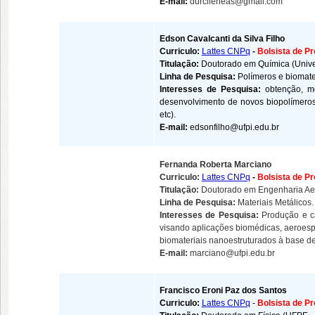
E-mail:
durcileneas@gmail.com
Edson Cavalcanti da Silva Filho
Curriculo:
Lattes CNPq
-
Bolsista de P
Titulação:
Doutorado em Química (Unive
Linha de Pesquisa:
Polímeros e biomate
Interesses de Pesquisa:
obtenção, mo
desenvolvimento de novos biopolímeros (
etc).
E-mail:
edsonfilho@ufpi.edu.br
Fernanda Roberta Marciano
Curriculo:
Lattes CNPq
-
Bolsista de P
Titulação:
Doutorado em Engenharia Aer
Linha de Pesquisa:
Materiais Metálicos.
Interesses de Pesquisa:
Produção e c
visando aplicações biomédicas, aeroesp
biomateriais nanoestruturados à base de
E-mail:
marciano@ufpi.edu.br
Francisco Eroni Paz dos Santos
Curriculo:
Lattes CNPq
-
Bolsista de P