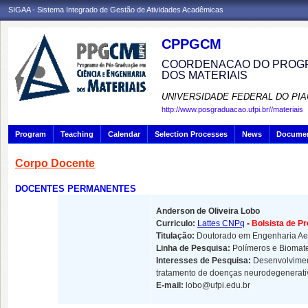
SIGAA - Sistema Integrado de Gestão de Atividades Acadêmicas
CPPGCM
COORDENACAO DO PROGR
DOS MATERIAIS
UNIVERSIDADE FEDERAL DO PIA
http://www.posgraduacao.ufpi.br//materiais
Program
Teaching
Calendar
Selection Processes
News
Docume
Corpo Docente
DOCENTES PERMANENTES
Anderson de Oliveira Lobo
Curriculo:
Lattes CNPq
-
Bolsista de P
Titulação:
Doutorado em Engenharia Aer
Linha de Pesquisa:
Polímeros e Biomate
Interesses de Pesquisa:
Desenvolvimen
tratamento de doenças neurodegenerati
E-mail:
lobo@ufpi.edu.br