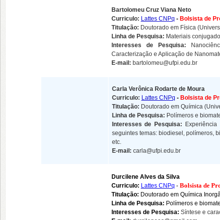
Bartolomeu Cruz Viana Neto
Curriculo:
Lattes CNPq
-
Bolsista de P
Titulação:
Doutorado em Física (Univer
Linha de Pesquisa:
Materiais conjugado
Interesses de Pesquisa:
Nanociên
Caracterização e Aplicação de Nanomate
E-mail:
bartolomeu@ufpi.edu.br
Carla Verônica Rodarte de Moura
Curriculo:
Lattes CNPq
-
Bolsista de P
Titulação:
Doutorado em Química (Unive
Linha de Pesquisa:
Polímeros e biomate
Interesses de Pesquisa:
E
xperiência
seguintes temas: biodiesel, polímeros, 
etc.
E-mail:
carla@ufpi.edu.br
Durcilene Alves da Silva
Bolsista de P
Curriculo:
Lattes CNPq
-
Titulação:
Doutorado em Química Inorgâ
Linha de Pesquisa:
Polímeros e biomate
Interesses de Pesquisa:
Síntese e cara