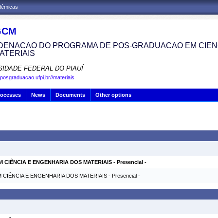
adêmicas
GCM
ENACAO DO PROGRAMA DE POS-GRADUACAO EM CIENC
ATERIAIS
SIDADE FEDERAL DO PIAUÍ
.posgraduacao.ufpi.br//materiais
rocesses
News
Documents
Other options
IÊNCIA E ENGENHARIA DOS MATERIAIS - Presencial -
IÊNCIA E ENGENHARIA DOS MATERIAIS - Presencial -