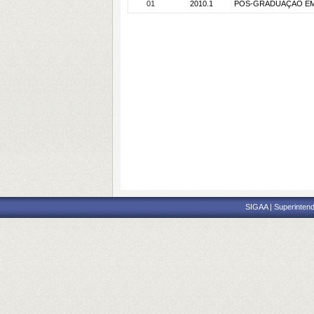
01
2010.1
PÓS-GRADUAÇÃO EM C
SIGAA | Superintend