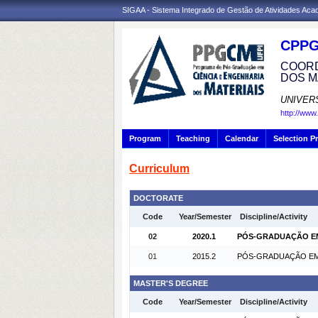
SIGAA - Sistema Integrado de Gestão de Atividades Ac
CPP
COORD
DOS M
UNIVER
http://www
Program
Teaching
Calendar
Selection P
Curriculum
DOCTORATE
Code
Year/Semester
Discipline/Activity
02
2020.1
PÓS-GRADUAÇÃO EM C
01
2015.2
PÓS-GRADUAÇÃO EM C
MASTER'S DEGREE
Code
Year/Semester
Discipline/Activity