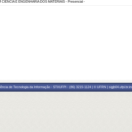
IÊNCIA E ENGENHARIA DOS MATERIAIS - Presencial -
ência de Tecnologia da Informação - STI/UFPI - (86) 3215-1124 | © UFRN | sigjb04.ufpi.br.i