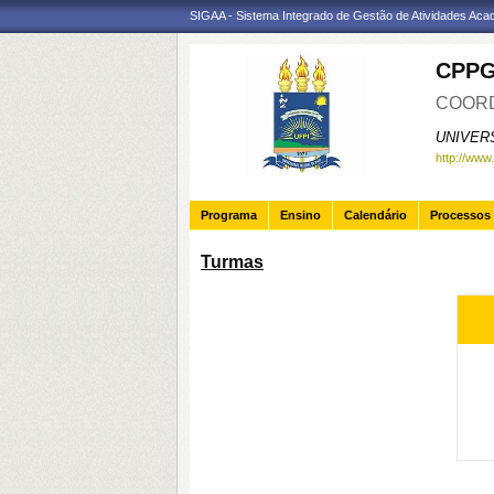
SIGAA - Sistema Integrado de Gestão de Atividades Ac
CPP
COORD
UNIVER
http://www
Programa
Ensino
Calendário
Processos 
Turmas