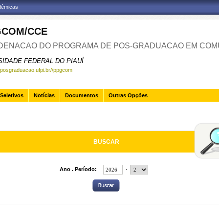
adêmicas
GCOM/CCE
ENACAO DO PROGRAMA DE POS-GRADUACAO EM COM
SIDADE FEDERAL DO PIAUÍ
.posgraduacao.ufpi.br//ppgcom
Seletivos
Notícias
Documentos
Outras Opções
BUSCAR
.
Ano . Período: