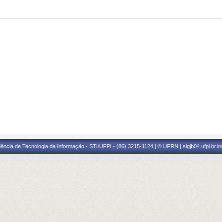
ência de Tecnologia da Informação - STI/UFPI - (86) 3215-1124 | © UFRN | sigjb04.ufpi.br.i