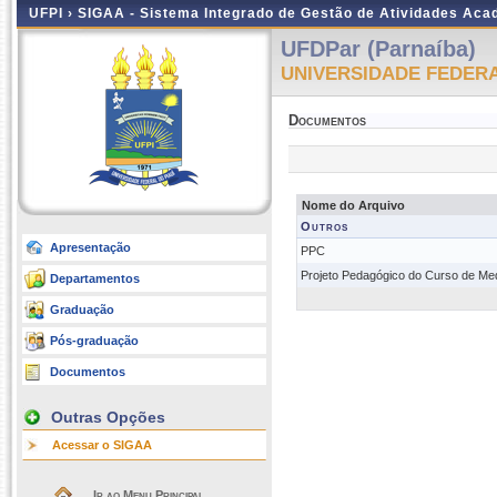
UFPI ›
SIGAA - Sistema Integrado de Gestão de Atividades Ac
UFDPar (Parnaíba)
UNIVERSIDADE FEDERA
Documentos
Nome do Arquivo
Outros
Apresentação
PPC
Projeto Pedagógico do Curso de Med
Departamentos
Graduação
Pós-graduação
Documentos
Outras Opções
Acessar o SIGAA
Ir ao Menu Principal