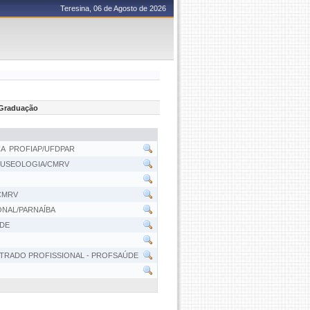
Teresina, 06 de Agosto de 2026
s-Graduação
 PROFIAP/UFDPAR
MUSEOLOGIA/CMRV
CMRV
NAL/PARNAÍBA
DE
TRADO PROFISSIONAL - PROFSAÚDE