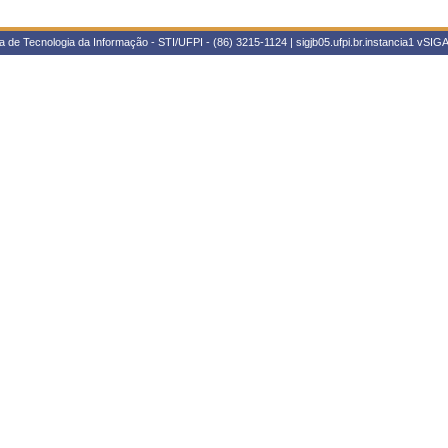
 de Tecnologia da Informação - STI/UFPI - (86) 3215-1124 | sigjb05.ufpi.br.instancia1
vSIGA