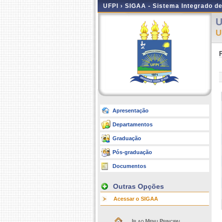
UFPI ›
SIGAA - Sistema Integrado d
U
U
Apresentação
Departamentos
Graduação
Pós-graduação
Documentos
Outras Opções
Acessar o SIGAA
Ir ao Menu Principal