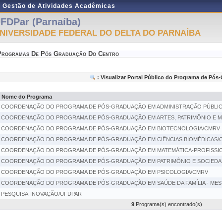
e Gestão de Atividades Acadêmicas
FDPar (Parnaíba)
NIVERSIDADE FEDERAL DO DELTA DO PARNAÍBA
Programas De Pós Graduação Do Centro
: Visualizar Portal Público do Programa de Pó
Nome do Programa
COORDENAÇÃO DO PROGRAMA DE PÓS-GRADUAÇÃO EM ADMINISTRAÇÃO PÚBLICA 
COORDENAÇÃO DO PROGRAMA DE PÓS-GRADUAÇÃO EM ARTES, PATRIMÔNIO E 
COORDENAÇÃO DO PROGRAMA DE PÓS-GRADUAÇÃO EM BIOTECNOLOGIA/CMRV
COORDENAÇÃO DO PROGRAMA DE PÓS-GRADUAÇÃO EM CIÊNCIAS BIOMÉDICAS/
COORDENAÇÃO DO PROGRAMA DE PÓS-GRADUAÇÃO EM MATEMÁTICA-PROFISSIO
COORDENAÇÃO DO PROGRAMA DE PÓS-GRADUAÇÃO EM PATRIMÔNIO E SOCIEDA
COORDENAÇÃO DO PROGRAMA DE PÓS-GRADUAÇÃO EM PSICOLOGIA/CMRV
COORDENAÇÃO DO PROGRAMA DE PÓS-GRADUAÇÃO EM SAÚDE DA FAMÍLIA - MES
PESQUISA-INOVAÇÃO/UFDPAR
9
Programa(s) encontrado(s)