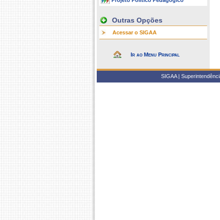
Projeto Político Pedagógico
Outras Opções
Acessar o SIGAA
Ir ao Menu Principal
SIGAA | Superintendência