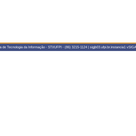
 de Tecnologia da Informação - STI/UFPI - (86) 3215-1124 | sigjb03.ufpi.br.instancia1
vSIGA