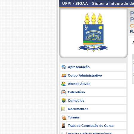
UFPI ›
SIGAA - Sistema Integrado d
P
P
C
P
Apresentação
Corpo Administrativo
Alunos Ativos
Calendário
Currículos
Documentos
Turmas
Trab. de Conclusão de Curso