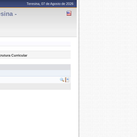
Teresina, 07 de Agosto de 2026
sina -
trutura Curricular