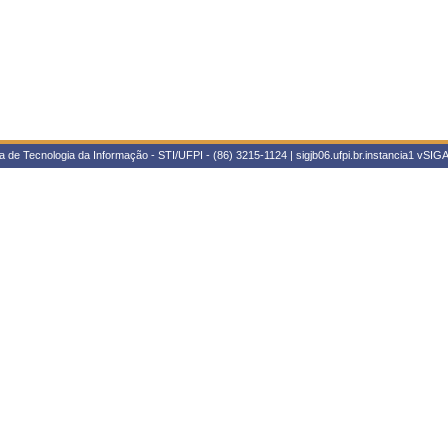
 de Tecnologia da Informação - STI/UFPI - (86) 3215-1124 | sigjb06.ufpi.br.instancia1
vSIGA