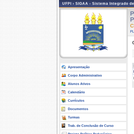
UFPI ›
SIGAA - Sistema Integrado d
P
P
C
P
Apresentação
Corpo Administrativo
Alunos Ativos
Calendário
Currículos
Documentos
Turmas
Trab. de Conclusão de Curso