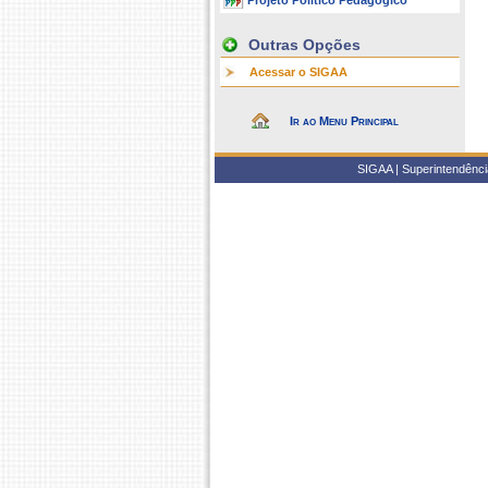
Projeto Político Pedagógico
Outras Opções
Acessar o SIGAA
Ir ao Menu Principal
SIGAA | Superintendência