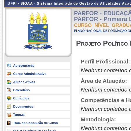
UFPI ›
SIGAA - Sistema Integrado de Gestão de Atividades Ac
PARFOR - EDUCAÇÃO 
PARFOR - Primeira L
CURSO NÍVEL GRADU
PLANO NACIONAL DE FORMAÇAO DE
Projeto Político
Perfil Profissional:
Apresentação
Nenhum conteúdo d
Corpo Administrativo
Área de Atuação:
Alunos Ativos
Nenhum conteúdo d
Calendário
Currículos
Competências e Ha
Documentos
Nenhum conteúdo d
Turmas
Metodologia:
Trab. de Conclusão de Curso
Nenhum conteúdo d