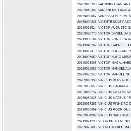
20209013393
VALDIVINO SANTANA
20269045361
VANDINEIDE PARAGU
20169069057
VANESSA PEREIRA R
20269004233
VICENTE SILVEIRA 
20239039514
VICTOR AUGUSTO S
20239020773
VICTOR DANIEL DA 
20219030164
VICTOR FONSECA M
20219048267
VICTOR GABRIEL TE
20219014410
VICTOR HUGO ANDR
20219007059
VICTOR HUGO MEDE
20199023003
VICTOR MAGALHAES
20229028562
VICTOR MANOEL AL
20229023243
VICTOR MANOEL NU
20209018999
VINÍCIUS BENVINDO
20159032053
VINICIUS CAMARGO
20229043747
VINICIUS DA COSTA 
20269052025
VINICIUS MATEUS F
20199037288
VINÍCIUS PINHEIRO
20199050969
VINICIUS RODRIGUES
20259004392
VINICIUS SANTIAGO
20219021290
VITOR BRITO MEND
20259072006
VITOR GABRIEL BATI