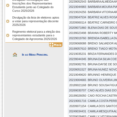
20239052543
BARBARA ALMEIDA 
Inscrições dos Representantes
20219044983
BARBARA MOURA PIA
Estudantis junto ao Colegiado do
Curso 2025/2026
20219024256
BARBARA VITORIA A
20239047534
BEATRIZ ALVES ROSA
Divulgação da lista de eleitores aptos
a votar para representação discente
20209060114
BEATRIZ CARNEIRO D
2025/2026
20209071860
BLENA DIAS DE SOU
Regimento eleitoral para a eleição dos
20199023498
BRAYAN ROBERTY M
representantes estudantis para o
20229019760
BRENDA ISABELLA D
Colegiado de Agronomia 2025/2026
20209068088
BRENO SALVADOR AL
20199057610
BRENO TIAGO MOTA 
20219035231
BRIZA FERNANDES D
Ir ao Menu Principal
20239044345
BRUNA DA SILVA CO
20259082791
BRUNA DAYSE DE S
20209051527
BRUNA NUNEZ NOVO
20219049620
BRUNNO HENRIQUE 
20219004665
BRUNO OLIVEIRA LI
20189021168
BRUNO SOUSA FIGU
20269030707
CAIO ALVES DIAS D
20199026050
CAIO ROCHA CASTR
20219001716
CAMILA COSTA PERE
20209071154
CAMILA DOS SANTO
20249034431
CAMILA MESQUITA A
20259028483
CAMILLY VITORIA M