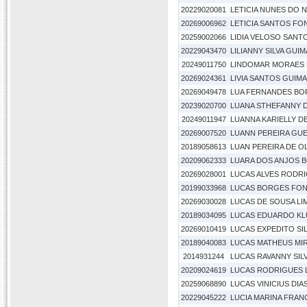
20229020081
LETICIA NUNES DO
20269006962
LETICIA SANTOS FO
20259002066
LIDIA VELOSO SANT
20229043470
LILIANNY SILVA GUI
20249011750
LINDOMAR MORAES 
20269024361
LIVIA SANTOS GUIM
20269049478
LUA FERNANDES BO
20239020700
LUANA STHEFANNY 
20249011947
LUANNA KARIELLY D
20269007520
LUANN PEREIRA GU
20189058613
LUAN PEREIRA DE OL
20209062333
LUARA DOS ANJOS 
20269028001
LUCAS ALVES RODR
20199033968
LUCAS BORGES FO
20269030028
LUCAS DE SOUSA LI
20189034095
LUCAS EDUARDO K
20269010419
LUCAS EXPEDITO SI
20189040083
LUCAS MATHEUS MI
2014931244
LUCAS RAVANNY SIL
20209024619
LUCAS RODRIGUES 
20259068890
LUCAS VINICIUS DIA
20229045222
LUCIA MARINA FRAN