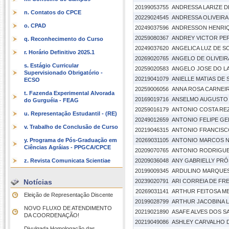
20199053755
ANDRESSA LARIZE 
n. Contatos do CPCE
20229024545
ANDRESSA OLIVEIRA
o. CPAD
20249037596
ANDRESSON HENRI
20259080367
ANDREY VICTOR PER
q. Reconhecimento do Curso
20249037620
ANGELICA LUZ DE S
r. Horário Definitivo 2025.1
20269020765
ANGELO DE OLIVEIR
s. Estágio Curricular
20259020583
ANGELO JOSE DO L
Supervisionado Obrigatório -
20219041079
ANIELLE MATIAS DE
ECSO
20259006056
ANNA ROSA CARNEI
t. Fazenda Experimental Alvorada
20169019716
ANSELMO AUGUSTO 
do Gurguéia - FEAG
20259016179
ANTONIO COSTA RE
u. Representação Estudantil - (RE)
20249012659
ANTONIO FELIPE GE
v. Trabalho de Conclusão de Curso
20219046315
ANTONIO FRANCISC
y. Programa de Pós-Graduação em
20269031105
ANTONIO MARCOS N
Ciências Agráias - PPGCA/CPCE
20209070765
ANTONIO RODRIGUE
z. Revista Comunicata Scientiae
20209036048
ANY GABRIELLY PR
20199009345
ARDULINO MARQUES 
Notícias
20239020791
ARI CORREIA DE FR
20269031141
ARTHUR FEITOSA M
Eleição de Representação Discente
20199028799
ARTHUR JACOBINA 
NOVO FLUXO DE ATENDIMENTO
20219021890
ASAFE ALVES DOS 
DA COORDENAÇÃO!
20219049086
ASHLEY CARVALHO D
Divulgada Homologação das