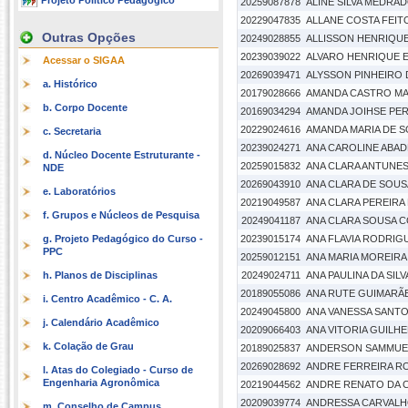
Projeto Político Pedagógico
20259087878
ALINE SILVA MEDRA
20229047835
ALLANE COSTA FEIT
Outras Opções
20249028855
ALLISSON HENRIQU
20239039022
ALVARO HENRIQUE E
Acessar o SIGAA
20269039471
ALYSSON PINHEIRO
a. Histórico
20179028666
AMANDA CASTRO M
b. Corpo Docente
20169034294
AMANDA JOIHSE PER
20229024616
AMANDA MARIA DE 
c. Secretaria
20239024271
ANA CAROLINE ABA
d. Núcleo Docente Estruturante -
20259015832
ANA CLARA ANTUNE
NDE
20269043910
ANA CLARA DE SOUS
e. Laboratórios
20219049587
ANA CLARA PEREIRA 
f. Grupos e Núcleos de Pesquisa
20249041187
ANA CLARA SOUSA 
g. Projeto Pedagógico do Curso -
20239015174
ANA FLAVIA RODRIG
PPC
20259012151
ANA MARIA MOREIR
h. Planos de Disciplinas
20249024711
ANA PAULINA DA SIL
20189055086
ANA RUTE GUIMARÃE
i. Centro Acadêmico - C. A.
20249045800
ANA VANESSA SANTO
j. Calendário Acadêmico
20209066403
ANA VITORIA GUILH
k. Colação de Grau
20189025837
ANDERSON SAMMUEL
20269028692
ANDRE FERREIRA R
l. Atas do Colegiado - Curso de
Engenharia Agronômica
20219044562
ANDRE RENATO DA 
20209039774
ANDRESSA CARVALH
m. Conselho de Campus