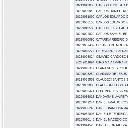
20219049059
CARLOS AUGUSTO D
20199006942
CARLOS DANIEL DA S
20199051090
CARLOS EDUARDO D
20269035150
CARLOS EDUARDO M
20229049580
CARLOS LUIS LEAL 
20249024829
CARLOS SAMUEL BRI
20229020090
CATARINA RIBEIRO 
20239057432
CESARIO DE MOURA
20239018274
CHRISTAYNE SALDAN
20259093024
CIMARIO CARDOSO D
20249011894
CIRO MAIA AMARANT
20249016317
CLARA NUNES PINH
20229023252
CLARISSA DE JESUS
20199053559
CLAUDECI SANTOS 
20259089086
CLAUDIONEI COSTA
20269036371
CLEOMENDES BARBO
20229036018
DANDARA SILVA FEI
20269049244
DANIEL ARAUJO CO
20249036249
DANIEL BARBOSA M
20259082808
DANIELLE FERREIR
20209070148
DANIEL MACEDO CO
20219044526
DANILO FORTALEZA 