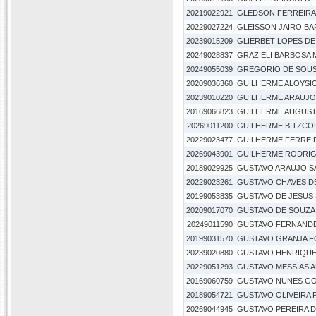
20219022921
GLEDSON FERREIRA
20229027224
GLEISSON JAIRO B
20239015209
GLIERBET LOPES D
20249028837
GRAZIELI BARBOSA
20249055039
GREGORIO DE SOUS
20209036360
GUILHERME ALOYSI
20239010220
GUILHERME ARAUJO
20169066823
GUILHERME AUGUS
20269011200
GUILHERME BITZCOF
20229023477
GUILHERME FERREI
20269043901
GUILHERME RODRIG
20189029925
GUSTAVO ARAUJO S
20229023261
GUSTAVO CHAVES D
20199053835
GUSTAVO DE JESUS 
20209017070
GUSTAVO DE SOUZA
20249011590
GUSTAVO FERNAND
20199031570
GUSTAVO GRANJA 
20239020880
GUSTAVO HENRIQUE
20229051293
GUSTAVO MESSIAS A
20169060759
GUSTAVO NUNES G
20189054721
GUSTAVO OLIVEIRA 
20269044945
GUSTAVO PEREIRA D