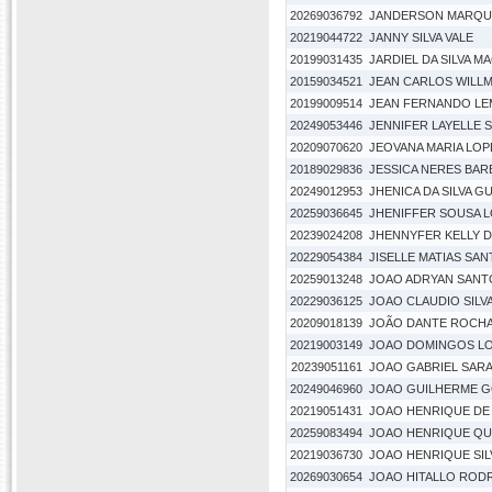
20269036792
JANDERSON MARQU
20219044722
JANNY SILVA VALE
20199031435
JARDIEL DA SILVA 
20159034521
JEAN CARLOS WILL
20199009514
JEAN FERNANDO LEM
20249053446
JENNIFER LAYELLE 
20209070620
JEOVANA MARIA LO
20189029836
JESSICA NERES BA
20249012953
JHENICA DA SILVA G
20259036645
JHENIFFER SOUSA 
20239024208
JHENNYFER KELLY D
20229054384
JISELLE MATIAS SA
20259013248
JOAO ADRYAN SANT
20229036125
JOAO CLAUDIO SILV
20209018139
JOÃO DANTE ROCHA
20219003149
JOAO DOMINGOS L
20239051161
JOAO GABRIEL SARA
20249046960
JOAO GUILHERME G
20219051431
JOAO HENRIQUE DE
20259083494
JOAO HENRIQUE QU
20219036730
JOAO HENRIQUE SIL
20269030654
JOAO HITALLO ROD