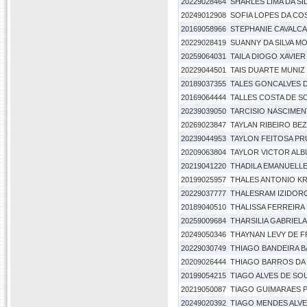
20229028464
SHARLES LIMA DA SI
20249012908
SOFIA LOPES DA CO
20169058966
STEPHANIE CAVALC
20229028419
SUANNY DA SILVA 
20259064031
TAILA DIOGO XAVIER
20229044501
TAIS DUARTE MUNIZ
20189037355
TALES GONCALVES D
20169064444
TALLES COSTA DE S
20239039050
TARCISIO NASCIME
20269023847
TAYLAN RIBEIRO BE
20239044953
TAYLON FEITOSA P
20209063804
TAYLOR VICTOR ALB
20219041220
THADILA EMANUELL
20199025957
THALES ANTONIO K
20229037777
THALESRAM IZIDORO
20189040510
THALISSA FERREIRA
20259009684
THARSILIA GABRIELA
20249050346
THAYNAN LEVY DE F
20229030749
THIAGO BANDEIRA 
20209026444
THIAGO BARROS DA 
20199054215
TIAGO ALVES DE SO
20219050087
TIAGO GUIMARAES 
20249020392
TIAGO MENDES ALV