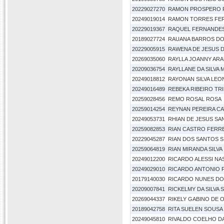
20229027270
RAMON PROSPERO 
20249019014
RAMON TORRES FE
20229019367
RAQUEL FERNANDES
20189027724
RAUANA BARROS DO
20229005915
RAWENA DE JESUS D
20269035060
RAYLLA JOANNY AR
20209036754
RAYLLANE DA SILVA
20249018812
RAYONAN SILVA LEO
20249016489
REBEKA RIBEIRO TR
20259028456
REMO ROSAL ROSA
20259014254
REYNAN PEREIRA C
20249053731
RHIAN DE JESUS S
20259082853
RIAN CASTRO FERR
20229045287
RIAN DOS SANTOS S
20259064819
RIAN MIRANDA SILVA
20249012200
RICARDO ALESSI N
20249029010
RICARDO ANTONIO 
20179140030
RICARDO NUNES DO
20209007841
RICKELMY DA SILVA 
20269044337
RIKELY GABINO DE O
20189042758
RITA SUELEN SOUSA
20249045810
RIVALDO COELHO DA