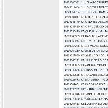
20259008382
JULIANA RODRIGUE
20249012434
JULIO CESAR NOLE
20249054784
JULIO CEZAR DA SI
20269001017
KAIO HENRIQUE AL
20179145770
KAIO NUNES DE SOU
20249038430
KAIO PRUDENCIO D
20239030420
KAIQUE ALLAN GUI
20269048363
KAIRA VITORIA DE 
20169069244
KALEBY DA SILVA SO
20189054285
KALEY MOABE COST
20199054180
KALYNE DE FATIMA V
20219022860
KALYNE HAYKA DOU
20239045191
KAMILA RIBEIRO DE
20259005685
KANANDA ALMONDE
20269042575
KARINA ALMEIDA DE
20239030555
KARLA LARISSA DA S
20199028672
KÁSSIA VERENA FOL
20239009631
KASSIO VINICIUS D
20189033202
KATINARIA JUCILENE
20259040316
KAUANNE LEAL DOS
20259076650
KAYQUE ALMEIDA N
20199057413
KEILLA RANNELY DE