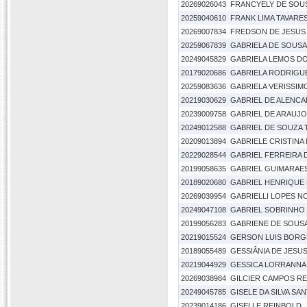
20269026043
FRANCYELY DE SOUS
20259040610
FRANK LIMA TAVARE
20269007834
FREDSON DE JESUS
20259067839
GABRIELA DE SOUSA
20249045829
GABRIELA LEMOS D
20179020686
GABRIELA RODRIGU
20259083636
GABRIELA VERISSIMO
20219030629
GABRIEL DE ALENCA
20239009758
GABRIEL DE ARAUJO 
20249012588
GABRIEL DE SOUZA 
20209013894
GABRIELE CRISTINA 
20229028544
GABRIEL FERREIRA
20199058635
GABRIEL GUIMARAE
20189020680
GABRIEL HENRIQUE
20269039954
GABRIELLI LOPES N
20249047108
GABRIEL SOBRINHO
20199056283
GABRIENE DE SOUS
20219015524
GERSON LUIS BORG
20189055489
GESSIÂNIA DE JESU
20219044929
GESSICA LORRANNA
20269038984
GILCIER CAMPOS R
20249045785
GISELE DA SILVA SA
20239014186
GISELLE REINBOLD