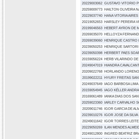
20229003062
GUSTAVO VITORIO 
20259009773
HAILTON OLIVEIRA 
20229037740
HANA VITORIA AIRES
20219052653
HARSLEY PEREIRA V
20199046563
HEBERT AYRON DE 
20269035070
HELLOYZA FERNAND
20269039060
HENRIQUE CASTRO 
20239050253
HENRIQUE SARTORI
20239050398
HERBERT PAES SOA
20159056224
HERB VILARINDO DE
20249047019
HIANDRA CAVALCAN
20209022768
HORLANDO LORENO
20199022211
HYURY FREITAS SA
20249037649
IAGO BARBOSA LIMA
20159054945
IAGO KÉLLER ANDR
20169061489
IANKA DIAS DOS SA
20259023360
IARLEY CARVALHO 
20209011746
IGOR GARCIA DE AL
20239010276
IGOR JOSE DA SILV
20249011642
IGOR TORRES LEITE
20229050269
ILAN MENDES ALMEI
20249012800
INGRED BEATRIZ B