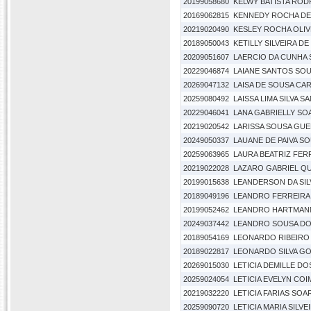
20199058680
KELWY BATISTA RO
20169062815
KENNEDY ROCHA DE
20219020490
KESLEY ROCHA OLIV
20189050043
KETILLY SILVEIRA D
20209051607
LAERCIO DA CUNHA
20229046874
LAIANE SANTOS SO
20269047132
LAISA DE SOUSA CA
20259080492
LAISSA LIMA SILVA S
20229046041
LANA GABRIELLY SO
20219020542
LARISSA SOUSA GU
20249050337
LAUANE DE PAIVA S
20259063965
LAURA BEATRIZ FERR
20219022028
LAZARO GABRIEL Q
20199015638
LEANDERSON DA SIL
20189049196
LEANDRO FERREIRA 
20199052462
LEANDRO HARTMAN
20249037442
LEANDRO SOUSA DO
20189054169
LEONARDO RIBEIRO
20189022817
LEONARDO SILVA G
20269015030
LETICIA DEMILLE DO
20259024054
LETICIA EVELYN CO
20219032220
LETICIA FARIAS SOA
20259090720
LETICIA MARIA SILVE