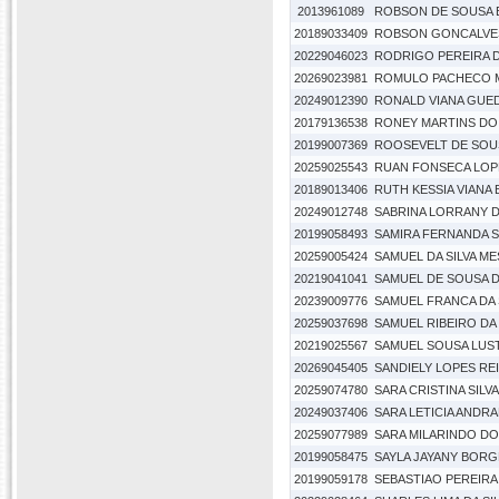
2013961089
ROBSON DE SOUSA E
20189033409
ROBSON GONCALVES
20229046023
RODRIGO PEREIRA 
20269023981
ROMULO PACHECO 
20249012390
RONALD VIANA GUE
20179136538
RONEY MARTINS DO
20199007369
ROOSEVELT DE SOU
20259025543
RUAN FONSECA LOP
20189013406
RUTH KESSIA VIANA
20249012748
SABRINA LORRANY 
20199058493
SAMIRA FERNANDA S
20259005424
SAMUEL DA SILVA ME
20219041041
SAMUEL DE SOUSA
20239009776
SAMUEL FRANCA DA S
20259037698
SAMUEL RIBEIRO DA 
20219025567
SAMUEL SOUSA LUS
20269045405
SANDIELY LOPES RE
20259074780
SARA CRISTINA SILVA
20249037406
SARA LETICIA ANDRA
20259077989
SARA MILARINDO D
20199058475
SAYLA JAYANY BOR
20199059178
SEBASTIAO PEREIRA