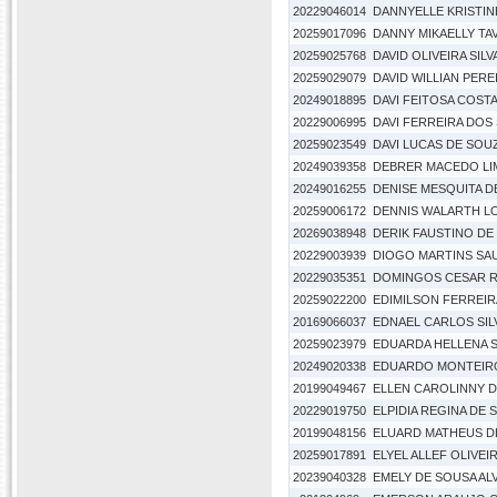
20229046014
DANNYELLE KRISTI
20259017096
DANNY MIKAELLY TA
20259025768
DAVID OLIVEIRA SILV
20259029079
DAVID WILLIAN PERE
20249018895
DAVI FEITOSA COST
20229006995
DAVI FERREIRA DOS
20259023549
DAVI LUCAS DE SOU
20249039358
DEBRER MACEDO LI
20249016255
DENISE MESQUITA 
20259006172
DENNIS WALARTH L
20269038948
DERIK FAUSTINO D
20229003939
DIOGO MARTINS SA
20229035351
DOMINGOS CESAR 
20259022200
EDIMILSON FERREI
20169066037
EDNAEL CARLOS SIL
20259023979
EDUARDA HELLENA 
20249020338
EDUARDO MONTEIR
20199049467
ELLEN CAROLINNY D
20229019750
ELPIDIA REGINA DE
20199048156
ELUARD MATHEUS DE
20259017891
ELYEL ALLEF OLIVE
20239040328
EMELY DE SOUSA A