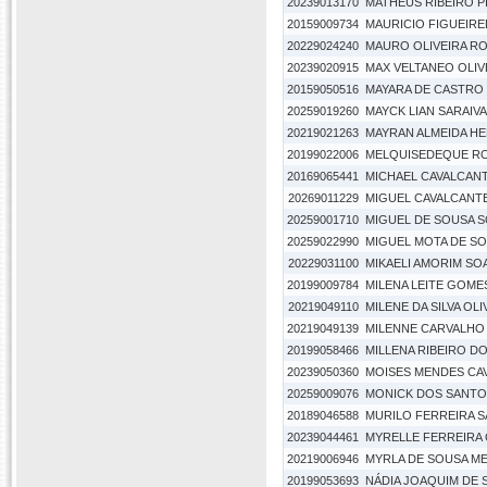
20239013170
MATHEUS RIBEIRO P
20159009734
MAURICIO FIGUEIR
20229024240
MAURO OLIVEIRA R
20239020915
MAX VELTANEO OLIV
20159050516
MAYARA DE CASTRO 
20259019260
MAYCK LIAN SARAIV
20219021263
MAYRAN ALMEIDA H
20199022006
MELQUISEDEQUE RO
20169065441
MICHAEL CAVALCANT
20269011229
MIGUEL CAVALCANT
20259001710
MIGUEL DE SOUSA 
20259022990
MIGUEL MOTA DE S
20229031100
MIKAELI AMORIM SO
20199009784
MILENA LEITE GOME
20219049110
MILENE DA SILVA OLI
20219049139
MILENNE CARVALHO
20199058466
MILLENA RIBEIRO D
20239050360
MOISES MENDES CA
20259009076
MONICK DOS SANTO
20189046588
MURILO FERREIRA 
20239044461
MYRELLE FERREIRA
20219006946
MYRLA DE SOUSA M
20199053693
NÁDIA JOAQUIM DE