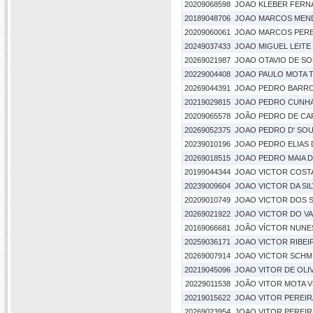
20209068598
JOAO KLEBER FERN
20189048706
JOAO MARCOS MEN
20209060061
JOAO MARCOS PEREI
20249037433
JOAO MIGUEL LEITE 
20269021987
JOAO OTAVIO DE SO
20229004408
JOAO PAULO MOTA 
20269044391
JOAO PEDRO BARR
20219029815
JOAO PEDRO CUNHA
20209065578
JOÃO PEDRO DE CA
20269052375
JOAO PEDRO D' SOU
20239010196
JOAO PEDRO ELIAS 
20269018515
JOAO PEDRO MAIA 
20199044344
JOAO VICTOR COST
20239009604
JOAO VICTOR DA SI
20209010749
JOAO VICTOR DOS 
20269021922
JOAO VICTOR DO VA
20169066681
JOÃO VÍCTOR NUNE
20259036171
JOAO VICTOR RIBE
20269007914
JOAO VICTOR SCHMI
20219045096
JOAO VITOR DE OLI
20229011538
JOÃO VITOR MOTA 
20219015622
JOAO VITOR PEREIRA
20269023954
JOAO VITOR PEREI