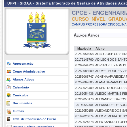
UFPI ›
SIGAA - Sistema Integrado de Gestão de Atividades Ac
CPCE - ENGENHARIA
CURSO NÍVEL GRADU
CAMPUS PROFESSORA CINOBELINA E
Alunos Ativos
Matrícula
Aluno
20249051058
ADAO JOSE CRISTIN
20179145760
ADILSON DOS SANT
Apresentação
20269044720
ADRIAN KLEYTON D
20259083609
ADRYEL BORGES VIE
Corpo Administrativo
20259068747
AGATHA APARECIDA
Alunos Ativos
20259067605
ALANA SARAIVA DE 
Calendário
20239026409
ALDENI ROCHA CRI
20189054436
ALECIO MARTINS PER
Currículos
20229050170
ALEXANDRE DA COST
Documentos
2014955200
ALEXANDRE DE SOUS
20219050158
ALEXANDRE DOS SAN
Turmas
20199026874
ALEX PEREIRA DE S
Trab. de Conclusão de Curso
20259024878
ALEX SANDRO LOPE