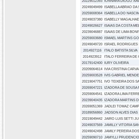
20229012393
IONNARA DIOGO XAV
20249049499
ISABELLA ABRAO DA 
20259008364
ISABELLA DO NASC
20249037380
ISABELLY MAGALHA
20249026627
ISAIAS DA COSTA ME
20239046887
ISAIAS DE LIMA BON
20259003680
ISMAEL MARTINS G
20249049720
ISRAEL RODRIGUES F
2014927116
ITALO BATISTA SILVA
2014923912
ITALO FERREIRA DE
20179142400
IURY OLIVEIRA
20209064614
IVIA CRISTINA CARV
20259003528
IVIS GABRIEL MENDE
20219047751
IVO TEIXEIRA DOS 
20269047221
IZADORA DE SOUSA 
20259064541
IZADORA LIMA FERR
20239040435
IZADORA MARTINS 
20269051369
JADLEI TOMAZ CAM
20189056860
JADSON ALVES DIAS
20219049442
JAIRO LUIS SETTI J
20249037569
JAMILLY VITORIA S
20249042498
JAMILY PEREIRA DO
20259090710
JAMYLLI PRUDENCIO