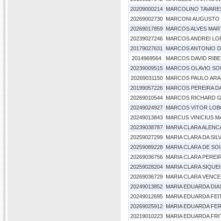
20209000214
MARCOLINO TAVARE
20269002730
MARCONI AUGUSTO S
20269017859
MARCOS ALVES MAR
20239027246
MARCOS ANDREI LOP
20179027631
MARCOS ANTONIO D
2014969564
MARCOS DAVID RIBE
20239009515
MARCOS OLAVIO SO
20269031150
MARCOS PAULO ARA
20199057226
MARCOS PEREIRA DA
20269010544
MARCOS RICHARD G
20249024927
MARCOS VITOR LO
20249013843
MARCUS VINICIUS MA
20239038787
MARIA CLARA ALEN
20259027299
MARIA CLARA DA SIL
20259089228
MARIA CLARA DE S
20269036756
MARIA CLARA PEREI
20259028204
MARIA CLARA SIQUE
20269036729
MARIA CLARA VENCE
20249013852
MARIA EDUARDA DIA
20249012695
MARIA EDUARDA FEI
20269025912
MARIA EDUARDA FE
20219010223
MARIA EDUARDA FRI