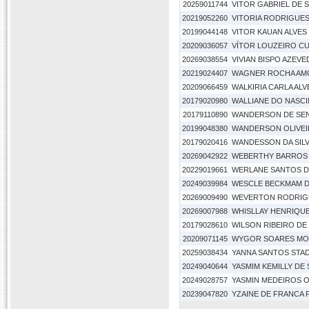
20259011744
VITOR GABRIEL DE S
20219052260
VITORIA RODRIGUE
20199044148
VITOR KAUAN ALVES
20209036057
VÍTOR LOUZEIRO CU
20269038554
VIVIAN BISPO AZEV
20219024407
WAGNER ROCHA AM
20209066459
WALKIRIA CARLA ALV
20179020980
WALLIANE DO NASC
20179110890
WANDERSON DE SEN
20199048380
WANDERSON OLIVEI
20179020416
WANDESSON DA SIL
20269042922
WEBERTHY BARROS
20229019661
WERLANE SANTOS D
20249039984
WESCLE BECKMAM 
20269009490
WEVERTON RODRIG
20269007988
WHISLLAY HENRIQU
20179028610
WILSON RIBEIRO DE
20209071145
WYGOR SOARES MO
20259038434
YANNA SANTOS STAD
20249040644
YASMIM KEMILLY DE
20249028757
YASMIN MEDEIROS 
20239047820
YZAINE DE FRANCA