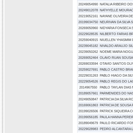
20249054990
NATALIA RIBEIRO D
20249012078
NATHYELLE MOURA
20219052161
NAYANE OLIVEIRA D
20199034750
NEURIVAN DA SILVA
20269050960
NIDYARIA FONSECA S
20229028535
NILBERTO FARIAS B
20259040915
NIUELLEN YHASMIM D
20239045182
NIVALDO ARAUJO SIL
20239050262
NOEME MARIA NOGU
20269052464
OLAVO RUAN SOUSA 
20269033594
OTAVIO SANTOS OLI
20259027691
PABLO CASTRO BRA
20229031263
PABLO HIAGO DA SIL
20229054526
PABLO REGIS DO L
2014967550
PABLO TAYLAN DIAS
20189057661
PARMENIDES DO NAS
20249050847
PATRICIA DA SILVA 
20169061863
PATRICIA DE SOUSA
20199026506
PATRICK SIQUEIRA 
20199056185
PAULA HANNA PEREIR
20189049679
PAULO RICARDO FO
20229028983
PEDRO ALCANTARA 