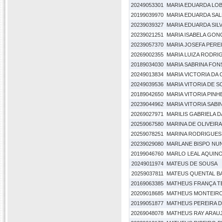
20249053301
MARIA EDUARDA LO
20199039970
MARIA EDUARDA SAL
20239039327
MARIA EDUARDA SIL
20239021251
MARIA ISABELA GON
20239057370
MARIA JOSEFA PERE
20269002355
MARIA LUIZA RODRI
20189034030
MARIA SABRINA FO
20249013834
MARIA VICTORIA DA
20249039536
MARIA VITORIA DE 
20189042650
MARIA VITORIA PINH
20239044962
MARIA VITORIA SABI
20269027971
MARILIS GABRIELA D
20259067580
MARINA DE OLIVEIRA
20259078251
MARINA RODRIGUES
20239029080
MARLANE BISPO NU
20199046760
MARLO LEAL AQUIN
20249011974
MATEUS DE SOUSA
20259037811
MATEUS QUENTAL B
20169063385
MATHEUS FRANÇA T
20209018685
MATHEUS MONTEIRO
20199051877
MATHEUS PEREIRA D
20269048078
MATHEUS RAY ARAU