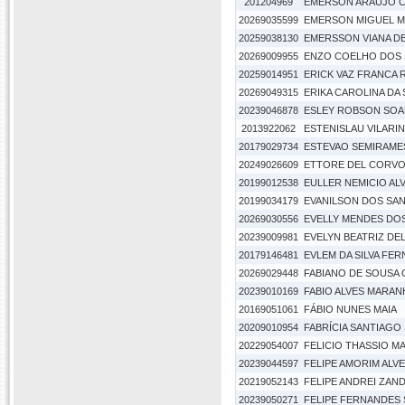
201204969
EMERSON ARAUJO 
20269035599
EMERSON MIGUEL M
20259038130
EMERSSON VIANA D
20269009955
ENZO COELHO DOS 
20259014951
ERICK VAZ FRANCA 
20269049315
ERIKA CAROLINA DA
20239046878
ESLEY ROBSON SOAR
2013922062
ESTENISLAU VILAR
20179029734
ESTEVAO SEMIRAME
20249026609
ETTORE DEL CORV
20199012538
EULLER NEMICIO AL
20199034179
EVANILSON DOS SA
20269030556
EVELLY MENDES DO
20239009981
EVELYN BEATRIZ D
20179146481
EVLEM DA SILVA FE
20269029448
FABIANO DE SOUSA
20239010169
FABIO ALVES MARAN
20169051061
FÁBIO NUNES MAIA
20209010954
FABRÍCIA SANTIAGO
20229054007
FELICIO THASSIO M
20239044597
FELIPE AMORIM ALV
20219052143
FELIPE ANDREI ZAN
20239050271
FELIPE FERNANDES