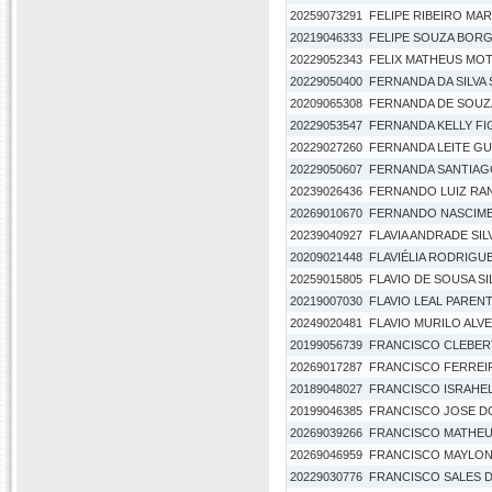
20259073291
FELIPE RIBEIRO MA
20219046333
FELIPE SOUZA BOR
20229052343
FELIX MATHEUS MOTA
20229050400
FERNANDA DA SILVA
20209065308
FERNANDA DE SOUZ
20229053547
FERNANDA KELLY F
20229027260
FERNANDA LEITE G
20229050607
FERNANDA SANTIAG
20239026436
FERNANDO LUIZ RA
20269010670
FERNANDO NASCIME
20239040927
FLAVIA ANDRADE SIL
20209021448
FLAVIÉLIA RODRIGU
20259015805
FLAVIO DE SOUSA SI
20219007030
FLAVIO LEAL PAREN
20249020481
FLAVIO MURILO ALVE
20199056739
FRANCISCO CLEBER
20269017287
FRANCISCO FERREI
20189048027
FRANCISCO ISRAHE
20199046385
FRANCISCO JOSE D
20269039266
FRANCISCO MATHEU
20269046959
FRANCISCO MAYLON 
20229030776
FRANCISCO SALES D