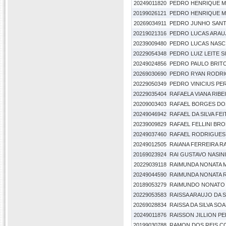
20249011820
PEDRO HENRIQUE M
20199026121
PEDRO HENRIQUE M
20269034911
PEDRO JUNHO SANT
20219021316
PEDRO LUCAS ARAU
20239009480
PEDRO LUCAS NASC
20229054348
PEDRO LUIZ LEITE S
20249024856
PEDRO PAULO BRITO
20269030690
PEDRO RYAN RODRI
20229050349
PEDRO VINICIUS PE
20229035404
RAFAELA VIANA RIBE
20209003403
RAFAEL BORGES DO
20249046942
RAFAEL DA SILVA FE
20239009829
RAFAEL FELLINI BR
20249037460
RAFAEL RODRIGUES
20249012505
RAIANA FERREIRA R
20169023924
RAI GUSTAVO NASIN
20229039118
RAIMUNDA NONATA M
20249044590
RAIMUNDA NONATA R
20189053279
RAIMUNDO NONATO 
20229053583
RAISSA ARAUJO DA S
20269028834
RAISSA DA SILVA SO
20249011876
RAISSON JILLION P
20199030788
RAMON DOS REIS C