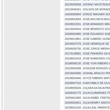
20239039069
JOHNNY WOSTINSON
20219046351
JOILSON DE MORAI
20269009893
JORGE WAGNER SOU
20209053684
JOSE ANCHIETA MO
20249012031
JOSE ARMANDO MIR
20219044544
JOSE BENEDITO DO
20269003880
JOSE EDUARDO SOB
20249013861
JOSE GABRIEL NUNES
20249037578
JOSE HENRIQUE DE
20269026750
JOSE JORGE MEIRA
20179138891
JOSE PINHEIRO DA S
20239010418
JOSE RAIMUNDO CO
20189058130
JOSE YURI RIBEIRO
20229054508
JOSILENE BORGES
20219044580
JOSIVAL ARAUJO PE
20199024646
JOYCE RIBEIRO BAT
20239047310
JUAN PABLO DE OLI
20199055526
JUÇARA DA SILVA PA
20269032775
JULIA GUIMARAES T
20259011860
JULIA ISABEL FREITA
20259020921
JULIA KEWRY SANTO
20239010150
JULIA LEAL PARENTE