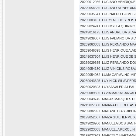
20209012986
LUCIANO HENRIQUE
20229054535
LUCIANO NUNES AM
20269035641
LUCINALDO GOMES D
20259003161
LUCYENE DOS REIS 
20259024241
LUDIMYLLA QUIRINO
20249016175
LUIS ANDRE DA SILV
20249039367
LUIS FABIANO DA S
20259063885
LUIS FERNANDO MA
20239046395
LUIS HENRIQUE ALV
20249037504
LUIS HENRIQUE DE 
20269029635
LUIZ FERNANDO DOS
20249054130
LUIZ VINICIUS ROSA
20229054052
LUMA CARVALHO MI
20269043625
LUY HICK SILVA FER
20239020693
LUYSA VALERIA LEA
20259089596
LYVIA MARIA CARVA
20269049745
MADAK MARQUES DE
20219027300
MAIARA DE FREITAS
20259002997
MAILANE DIAS RIBEI
20199052687
MAIZA GUILHERME X
20249028980
MANUELA DOS SANT
20229023305
MANUELLA KEROLIN
20199027942
MARCELO HARTMAN