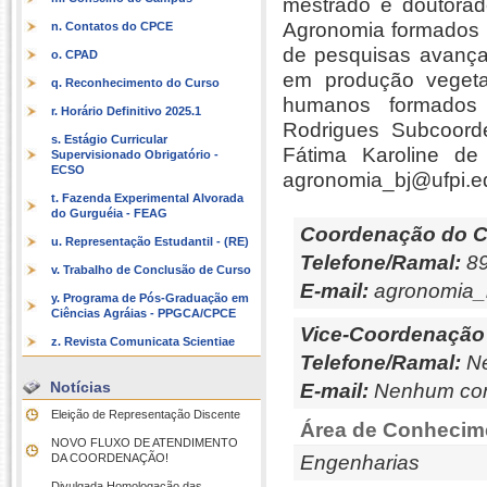
mestrado e doutora
Agronomia formados
n. Contatos do CPCE
de pesquisas avança
o. CPAD
em produção vegeta
q. Reconhecimento do Curso
humanos formados 
r. Horário Definitivo 2025.1
Rodrigues Subcoorden
s. Estágio Curricular
Fátima Karoline de 
Supervisionado Obrigatório -
ECSO
agronomia_bj@ufpi.e
t. Fazenda Experimental Alvorada
do Gurguéia - FEAG
Coordenação do C
u. Representação Estudantil - (RE)
Telefone/Ramal:
89
v. Trabalho de Conclusão de Curso
E-mail:
agronomia_
y. Programa de Pós-Graduação em
Ciências Agráias - PPGCA/CPCE
Vice-Coordenação
z. Revista Comunicata Scientiae
Telefone/Ramal:
Ne
Notícias
E-mail:
Nenhum con
Eleição de Representação Discente
Área de Conhecim
NOVO FLUXO DE ATENDIMENTO
DA COORDENAÇÃO!
Engenharias
Divulgada Homologação das