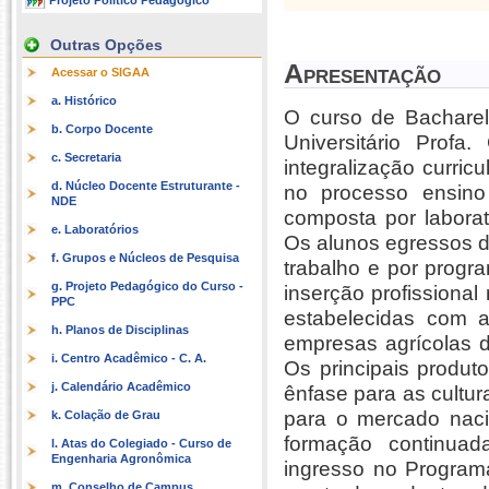
Projeto Político Pedagógico
Outras Opções
Apresentação
Acessar o SIGAA
a. Histórico
O curso de Bachare
b. Corpo Docente
Universitário Prof
c. Secretaria
integralização curric
d. Núcleo Docente Estruturante -
no processo ensino
NDE
composta por laborat
e. Laboratórios
Os alunos egressos d
f. Grupos e Núcleos de Pesquisa
trabalho e por progr
g. Projeto Pedagógico do Curso -
inserção profissional
PPC
estabelecidas com a 
h. Planos de Disciplinas
empresas agrícolas d
i. Centro Acadêmico - C. A.
Os principais produt
j. Calendário Acadêmico
ênfase para as cultura
para o mercado naci
k. Colação de Grau
formação continuad
l. Atas do Colegiado - Curso de
Engenharia Agronômica
ingresso no Program
m. Conselho de Campus