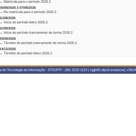
→ Matrícula para o período 2026.2.
06/08/2026 à 07/08/2026
→ Re-matrícula para o período 2026.2.
11/08/2026
→ Início do período letivo 2026.2.
11/08/2026
→ Início do período trancamento de turma 2026.2.
25/09/2026
→ Término do período trancamento de turma 2026.2.
14/12/2026
→ Término do período letivo 2026.2.
 de Tecnologia da Informação - STI/UFPI - (86) 3215-1124 | sigjb06.ufpi.br.instancia1
vSIGA