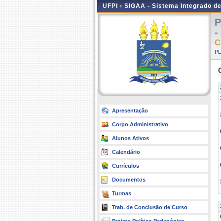
UFPI ›
SIGAA - Sistema Integrado d
P
-
C
P
Apresentação
Corpo Administrativo
Alunos Ativos
Calendário
Currículos
Documentos
Turmas
Trab. de Conclusão de Curso