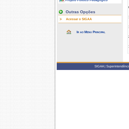
Projeto Político Pedagógico
Outras Opções
Acessar o SIGAA
Ir ao Menu Principal
SIGAA | Superintendência