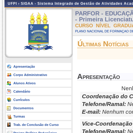
UFPI ›
SIGAA - Sistema Integrado de Gestão de Atividades Ac
PARFOR - EDUCAÇÃO 
- Primeira Licenciat
CURSO NÍVEL GRADU
PLANO NACIONAL DE FORMAÇAO DE
Últimas Notícias
Apresentação
Apresentação
Corpo Administrativo
Alunos Ativos
Nenh
Calendário
Coordenação do C
Currículos
Telefone/Ramal:
Ne
Documentos
E-mail:
Nenhum con
Turmas
Vice-Coordenação
Trab. de Conclusão de Curso
Telefone/Ramal:
Ne