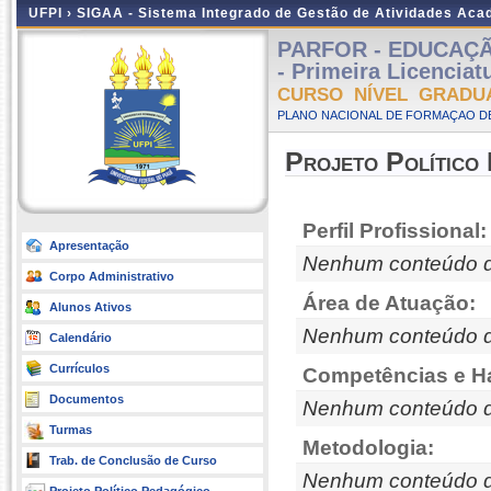
UFPI ›
SIGAA - Sistema Integrado de Gestão de Atividades Ac
PARFOR - EDUCAÇÃO 
- Primeira Licenciat
CURSO NÍVEL GRADU
PLANO NACIONAL DE FORMAÇAO DE
Projeto Político
Perfil Profissional:
Apresentação
Nenhum conteúdo d
Corpo Administrativo
Área de Atuação:
Alunos Ativos
Nenhum conteúdo d
Calendário
Currículos
Competências e Ha
Documentos
Nenhum conteúdo d
Turmas
Metodologia:
Trab. de Conclusão de Curso
Nenhum conteúdo d