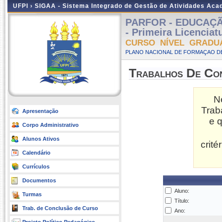
UFPI ›
SIGAA - Sistema Integrado de Gestão de Atividades Ac
PARFOR - EDUCAÇÃO 
- Primeira Licenciat
CURSO NÍVEL GRADU
PLANO NACIONAL DE FORMAÇAO DE
Trabalhos De Co
N
Trab
Apresentação
e 
Corpo Administrativo
Alunos Ativos
crit
Calendário
Currículos
Documentos
Aluno:
Turmas
Título:
Trab. de Conclusão de Curso
Ano: