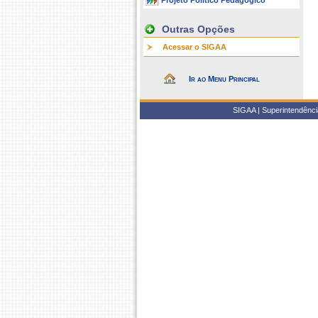
Projeto Político Pedagógico
Outras Opções
Acessar o SIGAA
Ir ao Menu Principal
SIGAA | Superintendência