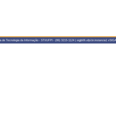
 de Tecnologia da Informação - STI/UFPI - (86) 3215-1124 | sigjb06.ufpi.br.instancia1
vSIGA