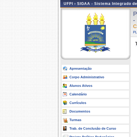
UFPI ›
SIGAA - Sistema Integrado d
P
-
C
P
Apresentação
Corpo Administrativo
Alunos Ativos
Calendário
Currículos
Documentos
Turmas
Trab. de Conclusão de Curso