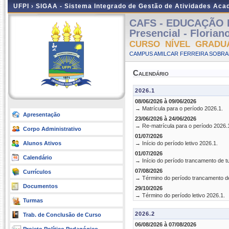
UFPI ›
SIGAA - Sistema Integrado de Gestão de Atividades Ac
CAFS - EDUCAÇÃO 
Presencial - Floria
CURSO NÍVEL GRADU
CAMPUS AMILCAR FERREIRA SOBRAL
Calendário
2026.1
08/06/2026 à 09/06/2026
→ Matrícula para o período 2026.1.
Apresentação
23/06/2026 à 24/06/2026
→ Re-matrícula para o período 2026.
Corpo Administrativo
01/07/2026
Alunos Ativos
→ Início do período letivo 2026.1.
01/07/2026
Calendário
→ Início do período trancamento de t
07/08/2026
Currículos
→ Término do período trancamento d
Documentos
29/10/2026
→ Término do período letivo 2026.1.
Turmas
2026.2
Trab. de Conclusão de Curso
06/08/2026 à 07/08/2026