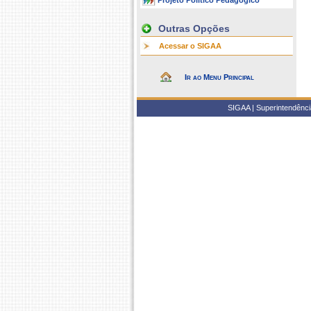
Projeto Político Pedagógico
Outras Opções
Acessar o SIGAA
Ir ao Menu Principal
SIGAA | Superintendência