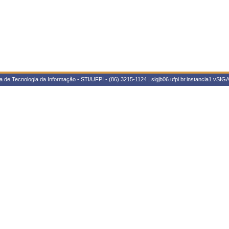
 de Tecnologia da Informação - STI/UFPI - (86) 3215-1124 | sigjb06.ufpi.br.instancia1
vSIGA