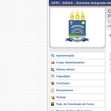
UFPI ›
SIGAA - Sistema Integrado d
C
P
C
CA
Apresentação
Corpo Administrativo
Alunos Ativos
Calendário
Currículos
Documentos
Turmas
Trab. de Conclusão de Curso