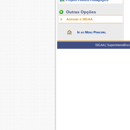
Projeto Político Pedagógico
Outras Opções
Acessar o SIGAA
Ir ao Menu Principal
SIGAA | Superintendência