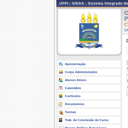
UFPI ›
SIGAA - Sistema Integrado d
C
P
C
CA
Apresentação
Corpo Administrativo
Alunos Ativos
Calendário
Currículos
Documentos
Turmas
Trab. de Conclusão de Curso