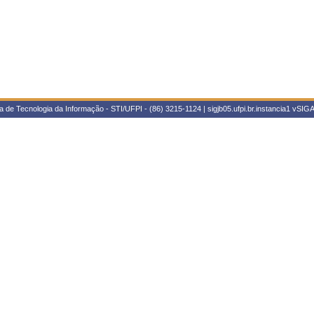
 de Tecnologia da Informação - STI/UFPI - (86) 3215-1124 | sigjb05.ufpi.br.instancia1
vSIGA