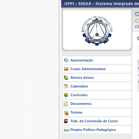
UFPI ›
SIGAA - Sistema Integrado d
C
C
C
Apresentação
Corpo Administrativo
Alunos Ativos
Calendário
Currículos
Documentos
Turmas
Trab. de Conclusão de Curso
Projeto Político Pedagógico