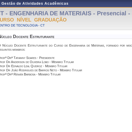
e Gestão de Atividades Acadêmicas
T - ENGENHARIA DE MATERIAIS - Presencial - 
URSO NÍVEL GRADUAÇÃO
ENTRO DE TECNOLOGIA - CT
Núcleo Docente Estruturante
 Núcleo Docente Estruturante do Curso de Engenharia de Materiais, formado por mei
eguintes membros:
rofª Drª Tatianny Soares - Presidente
rof Dr Anderson de Oliveira Lobo - Membro Titular
rof Dr Edivaldo Leal Queiroz - Membro Titular
rof Dr João Rodrigues de Barros Neto - Membro Titular
rofª Drª Renata Barbosa - Membro Titular