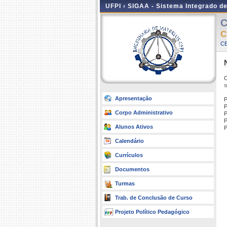
UFPI ›
SIGAA - Sistema Integrado d
C
C
C
O
s
Apresentação
P
P
Corpo Administrativo
P
P
Alunos Ativos
P
Calendário
Currículos
Documentos
Turmas
Trab. de Conclusão de Curso
Projeto Político Pedagógico