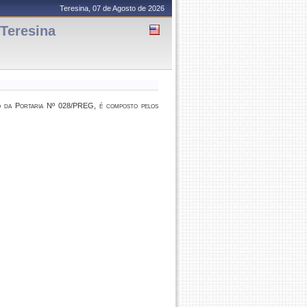
Teresina, 07 de Agosto de 2026
Teresina
o da Portaria Nº 028/PREG, é composto pelos