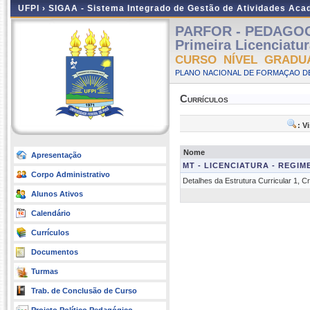
UFPI ›
SIGAA - Sistema Integrado de Gestão de Atividades Ac
PARFOR - PEDAGOGIA
Primeira Licenciatu
CURSO NÍVEL GRADU
PLANO NACIONAL DE FORMAÇAO DE
Currículos
: V
Nome
Apresentação
MT - LICENCIATURA - REGI
Corpo Administrativo
Detalhes da Estrutura Curricular 1, 
Alunos Ativos
Calendário
Currículos
Documentos
Turmas
Trab. de Conclusão de Curso