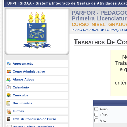
UFPI ›
SIGAA - Sistema Integrado de Gestão de Atividades Ac
PARFOR - PEDAGOGIA
Primeira Licenciatu
CURSO NÍVEL GRADU
PLANO NACIONAL DE FORMAÇAO DE
Trabalhos De Co
N
Trab
Apresentação
e 
Corpo Administrativo
Alunos Ativos
crit
Calendário
Currículos
Documentos
Aluno:
Turmas
Título:
Trab. de Conclusão de Curso
Ano: