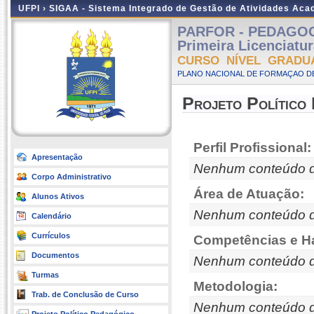
UFPI ›
SIGAA - Sistema Integrado de Gestão de Atividades Ac
PARFOR - PEDAGOGIA
Primeira Licenciatu
CURSO NÍVEL GRADU
PLANO NACIONAL DE FORMAÇAO DE
Projeto Político
Perfil Profissional:
Apresentação
Nenhum conteúdo d
Corpo Administrativo
Área de Atuação:
Alunos Ativos
Nenhum conteúdo d
Calendário
Currículos
Competências e Ha
Documentos
Nenhum conteúdo d
Turmas
Metodologia:
Trab. de Conclusão de Curso
Nenhum conteúdo d