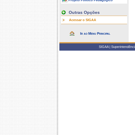
Projeto Político Pedagógico
Outras Opções
Acessar o SIGAA
Ir ao Menu Principal
SIGAA | Superintendência