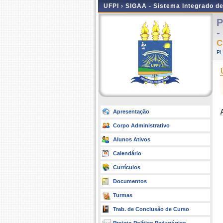
UFPI ›
SIGAA - Sistema Integrado d
P
-
C
P
Apresentação
Corpo Administrativo
Alunos Ativos
Calendário
Currículos
Documentos
Turmas
Trab. de Conclusão de Curso