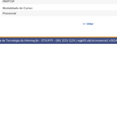
PARFOR
Modalidade de Curso:
Presencial
<< Voltar
 de Tecnologia da Informação - STI/UFPI - (86) 3215-1124 | sigjb03.ufpi.br.instancia1
vSIGA