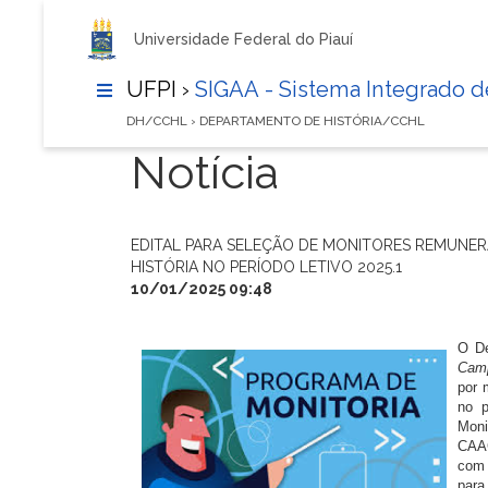
Universidade Federal do Piauí
UFPI ›
SIGAA - Sistema Integrado 
DH/CCHL › DEPARTAMENTO DE HISTÓRIA/CCHL
Notícia
EDITAL PARA SELEÇÃO DE MONITORES REMUNE
HISTÓRIA NO PERÍODO LETIVO 2025.1
10/01/2025 09:48
O De
Cam
por 
no p
Mon
CAA
com 
par