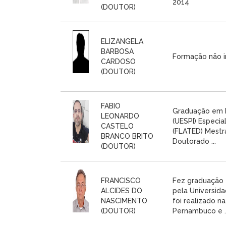
2014
(DOUTOR)
ELIZANGELA
BARBOSA
Formação não i
CARDOSO
(DOUTOR)
FABIO
Graduação em L
LEONARDO
(UESPI) Especia
CASTELO
(FLATED) Mestra
BRANCO BRITO
Doutorado ...
(DOUTOR)
FRANCISCO
Fez graduação 
ALCIDES DO
pela Universida
NASCIMENTO
foi realizado n
(DOUTOR)
Pernambuco e ..