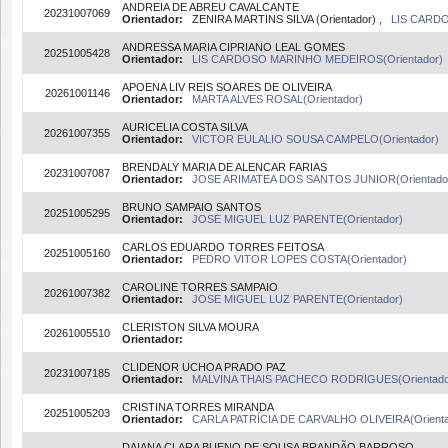
ANDREIA DE ABREU CAVALCANTE
20231007069
Orientador:
ZENIRA MARTINS SILVA (Orientador) ,
LIS CARDO
ANDRESSA MARIA CIPRIANO LEAL GOMES
20251005428
Orientador:
LIS CARDOSO MARINHO MEDEIROS(Orientador)
APOENA LIV REIS SOARES DE OLIVEIRA
20261001146
Orientador:
MARTA ALVES ROSAL(Orientador)
AURICELIA COSTA SILVA
20261007355
Orientador:
VICTOR EULALIO SOUSA CAMPELO(Orientador)
BRENDALY MARIA DE ALENCAR FARIAS
20231007087
Orientador:
JOSE ARIMATEA DOS SANTOS JUNIOR(Orientado
BRUNO SAMPAIO SANTOS
20251005295
Orientador:
JOSE MIGUEL LUZ PARENTE(Orientador)
CARLOS EDUARDO TORRES FEITOSA
20251005160
Orientador:
PEDRO VITOR LOPES COSTA(Orientador)
CAROLINE TORRES SAMPAIO
20261007382
Orientador:
JOSE MIGUEL LUZ PARENTE(Orientador)
CLERISTON SILVA MOURA
20261005510
Orientador:
CLIDENOR UCHOA PRADO PAZ
20231007185
Orientador:
MALVINA THAIS PACHECO RODRIGUES(Orientado
CRISTINA TORRES MIRANDA
20251005203
Orientador:
CARLA PATRÍCIA DE CARVALHO OLIVEIRA(Orient
DAIANA CLARA BUENO DE SOUSA BRANDÃO BARROSO