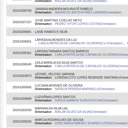
Orientador:
AVELAR ALVES DA SILVA(Orientador)
JANAINA MADEIRA MOURA FÉ RABELO
20241006790
Orientador:
MAURICIO BATISTA PAES LANDIM(Orientador)
JOSE MARTINS COELHO NETO
20261007337
Orientador:
PEDRO VITOR LOPES COSTA(Orientador)
20241006691
LAISE RAMOS E SILVA
LARISSA ALMONDES DA LUZ
20251005651
,
CARLA PATRÍCIA DE CARVALHO OLIVEIRA(Co-Orientador)
,
LARISSA TAINARA SANTOS BARROS
20251005301
Orientador:
CARLA PATRÍCIA DE CARVALHO OLIVEIRA(Orient
LEILA MARILIA DA SILVA SANTOS
20261006545
Orientador:
CARLA PATRÍCIA DE CARVALHO OLIVEIRA(Orienta
LEONEL VELOSO SARAIVA
20191003873
Orientador:
LORENA CITO LOPES RESENDE SANTANA (Orient
LUCIANA MORAES DE OLIVEIRA
20241005845
Orientador:
NATALIA PEREIRA MARINELLI(Orientador)
LUZIVÂNIA LOPES SANTOS
20261004658
Orientador:
GIRZIA SAMMYA TAJRA ROCHA(Orientador)
MARANA DA SILVA LIAL
20241002549
Orientador:
AVELAR ALVES DA SILVA(Orientador)
MARCIA RODRIGUES DE SOUSA
20251005526
Orientador:
IONE MARIA RIBEIRO SOARES LOPES(Orientador