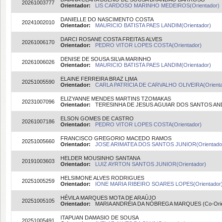
20261003777
Orientador:
LIS CARDOSO MARINHO MEDEIROS(Orientador)
DANIELLE DO NASCIMENTO COSTA
20241002010
Orientador:
MAURICIO BATISTA PAES LANDIM(Orientador)
DARCI ROSANE COSTA FREITAS ALVES
20261006170
Orientador:
PEDRO VITOR LOPES COSTA(Orientador)
DENISE DE SOUSA SILVA MARINHO
20261006026
Orientador:
MAURICIO BATISTA PAES LANDIM(Orientador)
ELAINE FERREIRA BRAZ LIMA
20251005590
Orientador:
CARLA PATRÍCIA DE CARVALHO OLIVEIRA(Orient
ELIZYANNE MENDES MARTINS TZOMAKAS
20231007096
Orientador:
TERESINHA DE JESUS AGUIAR DOS SANTOS ANDR
ELSON GOMES DE CASTRO
20261007186
Orientador:
PEDRO VITOR LOPES COSTA(Orientador)
FRANCISCO GREGORIO MACEDO RAMOS
20251005660
Orientador:
JOSE ARIMATEA DOS SANTOS JUNIOR(Orientado
HELDER MOUSINHO SANTANA
20191003603
Orientador:
LUIZ AYRTON SANTOS JUNIOR(Orientador)
HELSIMONE ALVES RODRIGUES
20251005259
Orientador:
IONE MARIA RIBEIRO SOARES LOPES(Orientador
HÉVILA MARQUES MOTA DE ARAÚJO
20251005105
Orientador:
MARIA ANDRÉIA DA NÓBREGA MARQUES (Co-Orie
ITAPUAN DAMASIO DE SOUSA
20251005491