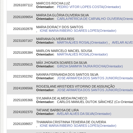
MARCOS ROCHA LUZ
20261007112
Orientador:
PEDRO VITOR LOPES COSTA(Orientador)
MARIA DA GLÓRIA OLIVEIRA SILVA
20261009654
Orientador:
CARLA PATRÍCIA DE CARVALHO OLIVEIRA(Orienta
MARIA DORACY DOS SANTOS
20261002878
,
IONE MARIA RIBEIRO SOARES LOPES(Orientador)
MARIANA OLIVEIRA REIS
20231007167
Orientador:
MARTA ALVES ROSAL(Orientador)
,
AVELAR ALVES
MARLON MARCELO MACIEL SOUSA
20251005384
Orientador:
MARTA ALVES ROSAL(Orientador)
MÁX JHONATA SOARES DA SILVA
20251005615
Orientador:
GIRZIA SAMMYA TAJRA ROCHA(Orientador)
NAYARA FERNANDA DOS SANTOS SILVA
20221002292
Orientador:
JOSE ARIMATEA DOS SANTOS JUNIOR(Orientado
ROGESLANE ARISTIDES VITORINO DE ASSUNÇÃO
20241006566
Orientador:
JOSE ARIMATEA DOS SANTOS JUNIOR(Orientado
SYLMARA DE ALMEIDA PACHECO
20251005366
Orientador:
CARLOS MANUEL DUTOK SÁNCHEZ (Co-Orientad
TATIANE BARBOSA DE LIRA
20241002370
Orientador:
AVELAR ALVES DA SILVA(Orientador)
THAMARA CRISTINNA TEIXEIRA DE OLIVEIRA
20261008657
,
IONE MARIA RIBEIRO SOARES LOPES(Orientador)