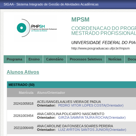
SIGAA - Sistema Integrado de Gestão de Atividades Acadêmicas
MPSM
COORDENACAO DO PROGR
MESTRADO PROFISSIONA
UNIVERSIDADE FEDERAL DO PIA
http://www.posgraduacao.ufpi.br//mpsm
Programa
Ensino
Calendário
Processos Seletivos
Notícias
Doc
Alunos Ativos
MESTRADO (50)
Matrícula
Aluno/Orientador
ACELISANGELA ALVES VIEIRA DE PADUA
20241005818
Orientador:
PEDRO VITOR LOPES COSTA(Orientador)
ANA CAROLINA POLICARPO NASCIMENTO
20261003454
Orientador:
GIRZIA SAMMYA TAJRA ROCHA(Orientador)
ANA CAROLINE DA FONSECA SOARES PEREIRA
20211006449
Orientador:
LUIZ AYRTON SANTOS JUNIOR(Orientador)