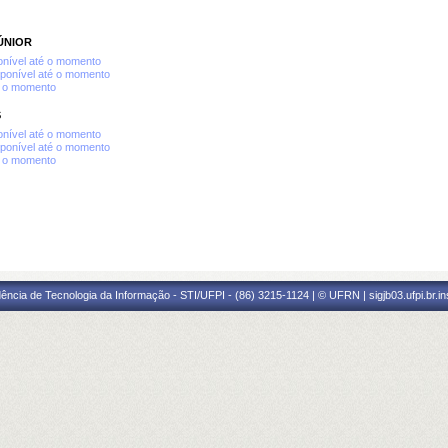
ÚNIOR
nível até o momento
ponível até o momento
é o momento
S
nível até o momento
ponível até o momento
é o momento
ência de Tecnologia da Informação - STI/UFPI - (86) 3215-1124 | © UFRN | sigjb03.ufpi.br.i