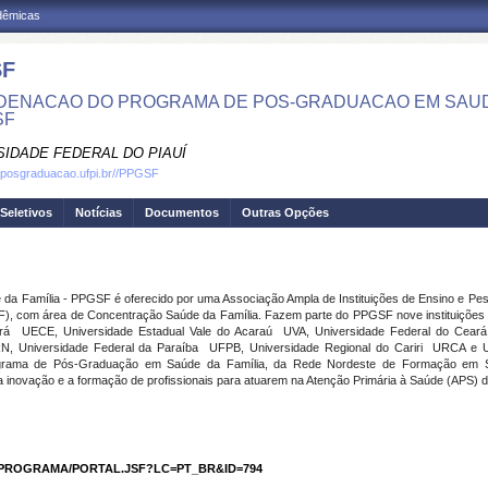
adêmicas
SF
ENACAO DO PROGRAMA DE POS-GRADUACAO EM SAUDE 
SF
SIDADE FEDERAL DO PIAUÍ
.posgraduacao.ufpi.br//PPGSF
Seletivos
Notícias
Documentos
Outras Opções
a Família - PPGSF é oferecido por uma Associação Ampla de Instituições de Ensino e Pe
 com área de Concentração Saúde da Família. Fazem parte do PPGSF nove instituições d
  UECE, Universidade Estadual Vale do Acaraú  UVA, Universidade Federal do Cear
, Universidade Federal da Paraíba  UFPB, Universidade Regional do Cariri  URCA e U
rama de Pós-Graduação em Saúde da Família, da Rede Nordeste de Formação em Saú
, a inovação e a formação de profissionais para atuarem na Atenção Primária à Saúde (APS)
C/PROGRAMA/PORTAL.JSF?LC=PT_BR&ID=794