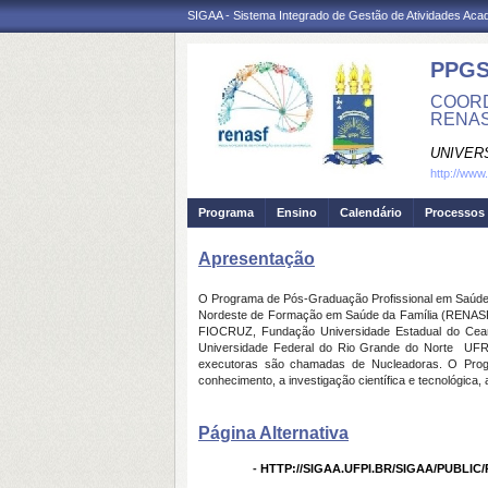
SIGAA - Sistema Integrado de Gestão de Atividades Ac
PPG
COORD
RENA
UNIVER
http://www
Programa
Ensino
Calendário
Processos 
Apresentação
O Programa de Pós-Graduação Profissional em Saúde d
Nordeste de Formação em Saúde da Família (RENASF),
FIOCRUZ, Fundação Universidade Estadual do Ceará
Universidade Federal do Rio Grande do Norte  UFRN
executoras são chamadas de Nucleadoras. O Prog
conhecimento, a investigação científica e tecnológica
Página Alternativa
-
HTTP://SIGAA.UFPI.BR/SIGAA/PUBLI