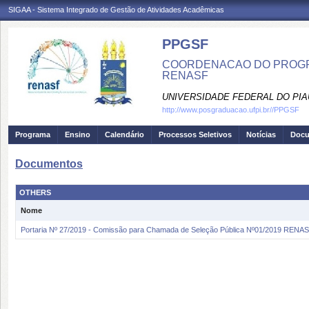
SIGAA - Sistema Integrado de Gestão de Atividades Acadêmicas
PPGSF
COORDENACAO DO PROGRA
RENASF
UNIVERSIDADE FEDERAL DO PIA
http://www.posgraduacao.ufpi.br//PPGSF
Programa
Ensino
Calendário
Processos Seletivos
Notícias
Doc
Documentos
OTHERS
Nome
Portaria Nº 27/2019 - Comissão para Chamada de Seleção Pública Nº01/2019 REN