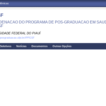
adêmicas
SF
ENACAO DO PROGRAMA DE POS-GRADUACAO EM SAUDE 
SF
SIDADE FEDERAL DO PIAUÍ
.posgraduacao.ufpi.br//PPGSF
Seletivos
Notícias
Documentos
Outras Opções