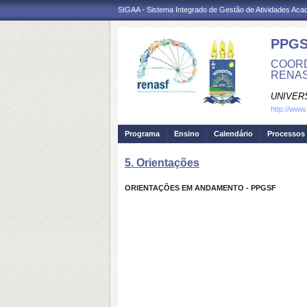
SIGAA - Sistema Integrado de Gestão de Atividades Ac
PPG
COORD
RENA
UNIVER
http://www
Programa
Ensino
Calendário
Processos 
5. Orientações
ORIENTAÇÕES EM ANDAMENTO - PPGSF