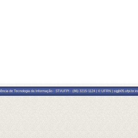
ência de Tecnologia da Informação - STI/UFPI - (86) 3215-1124 | © UFRN | sigjb05.ufpi.br.i