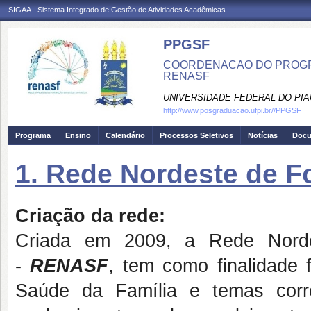
SIGAA - Sistema Integrado de Gestão de Atividades Acadêmicas
PPGSF
COORDENACAO DO PROGRA
RENASF
UNIVERSIDADE FEDERAL DO PIA
http://www.posgraduacao.ufpi.br//PPGSF
Programa
Ensino
Calendário
Processos Seletivos
Notícias
Doc
1. Rede Nordeste de 
Criação da rede:
Criada em 2009, a Rede Nord
-
RENASF
, tem como finalidade
Saúde da Família e temas corre