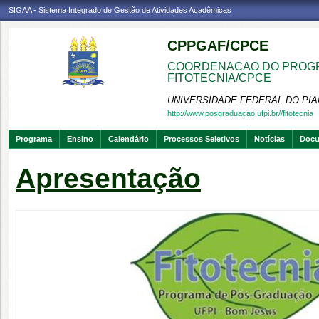
SIGAA - Sistema Integrado de Gestão de Atividades Acadêmicas
CPPGAF/CPCE
COORDENACAO DO PROGR
FITOTECNIA/CPCE
UNIVERSIDADE FEDERAL DO PIA
http://www.posgraduacao.ufpi.br//fitotecnia
Programa
Ensino
Calendário
Processos Seletivos
Notícias
Doc
Apresentação