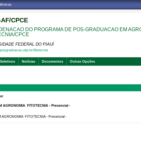
adêmicas
AF/CPCE
ENACAO DO PROGRAMA DE POS-GRADUACAO EM AGRON
ECNIA/CPCE
SIDADE FEDERAL DO PIAUÍ
posgraduacao.ufpi.br//fitotecnia
Seletivos
Notícias
Documentos
Outras Opções
ar
GRONOMIA  FITOTECNIA - Presencial -
GRONOMIA  FITOTECNIA - Presencial -