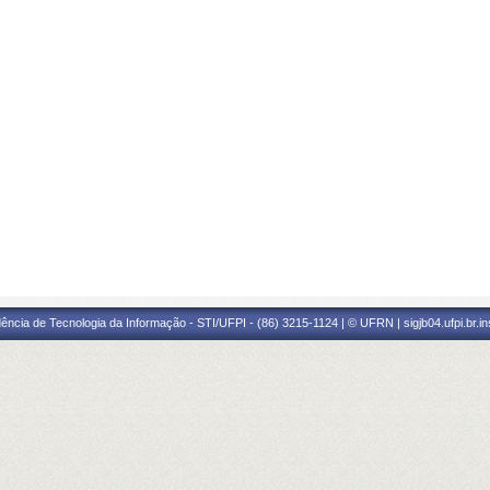
ência de Tecnologia da Informação - STI/UFPI - (86) 3215-1124 | © UFRN | sigjb04.ufpi.br.i