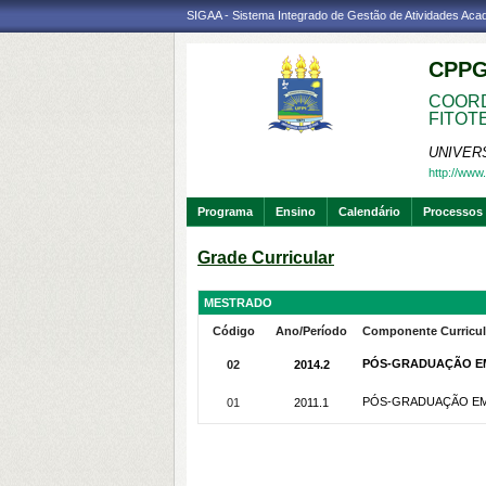
SIGAA - Sistema Integrado de Gestão de Atividades Ac
CPPG
COORD
FITOT
UNIVER
http://www.
Programa
Ensino
Calendário
Processos 
Grade Curricular
MESTRADO
Código
Ano/Período
Componente Curricul
PÓS-GRADUAÇÃO EM A
02
2014.2
PÓS-GRADUAÇÃO EM A
01
2011.1