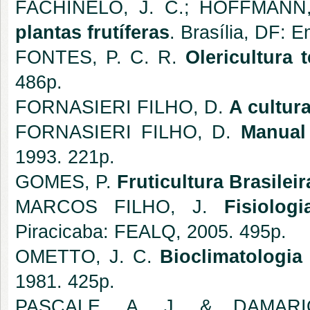
FACHINELO, J. C.; HOFFMANN
plantas frutíferas
. Brasília, DF: 
FONTES, P. C. R.
Olericultura 
486p.
FORNASIERI FILHO, D.
A cultur
FORNASIERI FILHO, D.
Manual
1993. 221p.
GOMES, P.
Fruticultura Brasileir
MARCOS FILHO, J.
Fisiolog
Piracicaba: FEALQ, 2005. 495p.
OMETTO, J. C.
Bioclimatologia
1981. 425p.
PASCALE, A. J. & DAMAR