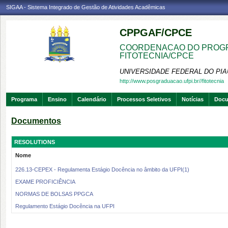
SIGAA - Sistema Integrado de Gestão de Atividades Acadêmicas
CPPGAF/CPCE
COORDENACAO DO PROGR
FITOTECNIA/CPCE
UNIVERSIDADE FEDERAL DO PIA
http://www.posgraduacao.ufpi.br//fitotecnia
Programa
Ensino
Calendário
Processos Seletivos
Notícias
Doc
Documentos
RESOLUTIONS
Nome
226.13-CEPEX - Regulamenta Estágio Docência no âmbito da UFPI(1)
EXAME PROFICIÊNCIA
NORMAS DE BOLSAS PPGCA
Regulamento Estágio Docência na UFPI