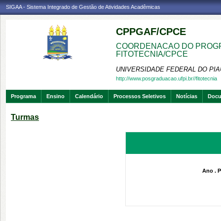
SIGAA - Sistema Integrado de Gestão de Atividades Acadêmicas
CPPGAF/CPCE
COORDENACAO DO PROGR
FITOTECNIA/CPCE
UNIVERSIDADE FEDERAL DO PIA
http://www.posgraduacao.ufpi.br//fitotecnia
Programa
Ensino
Calendário
Processos Seletivos
Notícias
Doc
Turmas
Ano . P