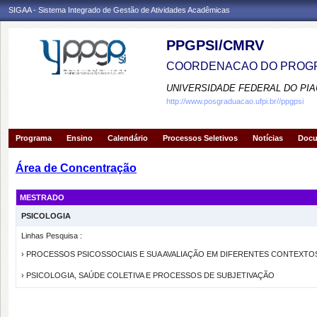
SIGAA - Sistema Integrado de Gestão de Atividades Acadêmicas
PPGPSI/CMRV
COORDENACAO DO PROGR
UNIVERSIDADE FEDERAL DO PIA
http://www.posgraduacao.ufpi.br//ppgpsi
Programa
Ensino
Calendário
Processos Seletivos
Notícias
Doc
Área de Concentração
MESTRADO
PSICOLOGIA
Linhas Pesquisa :
› PROCESSOS PSICOSSOCIAIS E SUA AVALIAÇÃO EM DIFERENTES CONTEXTO
› PSICOLOGIA, SAÚDE COLETIVA E PROCESSOS DE SUBJETIVAÇÃO