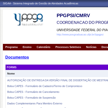
SIGAA - Sistema Integrado de Gestão de Atividades Acadêmicas
PPGPSI/CMRV
COORDENACAO DO PROGR
UNIVERSIDADE FEDERAL DO PIA
http://www.posgraduacao.ufpi.br//ppgpsi
Programa
Ensino
Calendário
Processos Seletivos
Notícias
Doc
Documentos
FORMS
Nome
AUTORIZAÇÃO DE ENTREGA DA VERSÃO FINAL DE DISSERTAÇÃO DE MESTR
Bolsa CAPES - Formulário de Cadastro/Termo de Compromisso
Bolsa CAPES - Formulário de Cancelamento
Bolsa CAPES - Formulário de Suspensão
Dados Complementares Para Membro Externo