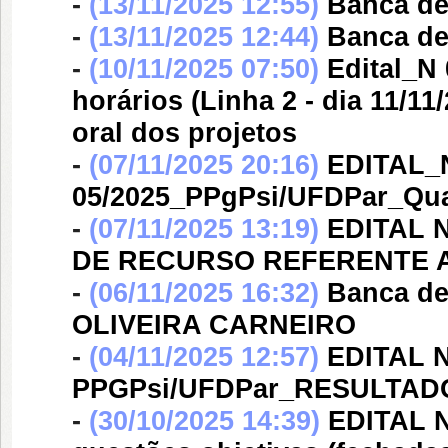
-
(13/11/2025 12:55)
Banca d
-
(13/11/2025 12:44)
Banca d
-
(10/11/2025 07:50)
Edital_N
horários (Linha 2 - dia 11/11
oral dos projetos
-
(07/11/2025 20:16)
EDITAL_
05/2025_PPgPsi/UFDPar_Q
-
(07/11/2025 13:19)
EDITAL 
DE RECURSO REFERENTE A
-
(06/11/2025 16:32)
Banca d
OLIVEIRA CARNEIRO
-
(04/11/2025 12:57)
EDITAL N
PPGPsi/UFDPar_RESULTA
-
(30/10/2025 14:39)
EDITAL 