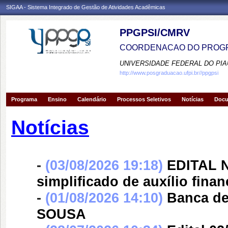
SIGAA - Sistema Integrado de Gestão de Atividades Acadêmicas
PPGPSI/CMRV
COORDENACAO DO PROGR
UNIVERSIDADE FEDERAL DO PIA
http://www.posgraduacao.ufpi.br//ppgpsi
Programa
Ensino
Calendário
Processos Seletivos
Notícias
Doc
Notícias
-
(03/08/2026 19:18)
EDITAL N
simplificado de auxílio fina
-
(01/08/2026 14:10)
Banca d
SOUSA