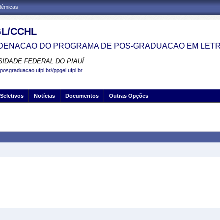
adêmicas
L/CCHL
ENACAO DO PROGRAMA DE POS-GRADUACAO EM LETR
SIDADE FEDERAL DO PIAUÍ
posgraduacao.ufpi.br//ppgel.ufpi.br
Seletivos
Notícias
Documentos
Outras Opções