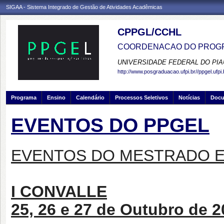
SIGAA - Sistema Integrado de Gestão de Atividades Acadêmicas
CPPGL/CCHL
COORDENACAO DO PROGR
UNIVERSIDADE FEDERAL DO PIA
http://www.posgraduacao.ufpi.br//ppgel.ufpi.
Programa
Ensino
Calendário
Processos Seletivos
Notícias
Doc
EVENTOS DO PPGEL
EVENTOS DO MESTRADO E
I CONVALLE
25, 26 e 27 de Outubro de 