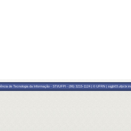
ência de Tecnologia da Informação - STI/UFPI - (86) 3215-1124 | © UFRN | sigjb03.ufpi.br.i