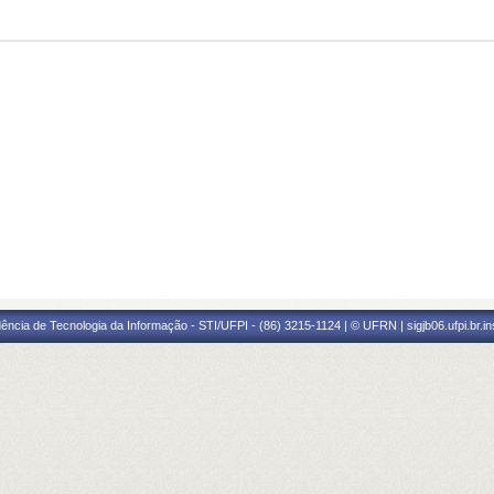
ência de Tecnologia da Informação - STI/UFPI - (86) 3215-1124 | © UFRN | sigjb06.ufpi.br.i